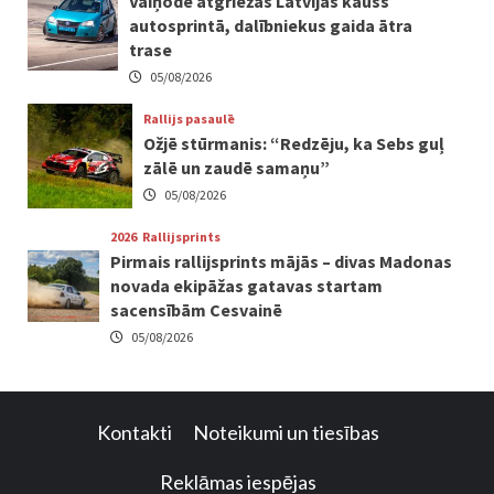
Vaiņodē atgriežas Latvijas kauss
autosprintā, dalībniekus gaida ātra
trase
05/08/2026
Rallijs pasaulē
Ožjē stūrmanis: “Redzēju, ka Sebs guļ
zālē un zaudē samaņu”
05/08/2026
2026
Rallijsprints
Pirmais rallijsprints mājās – divas Madonas
novada ekipāžas gatavas startam
sacensībām Cesvainē
05/08/2026
Kontakti
Noteikumi un tiesības
Reklāmas iespējas