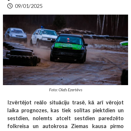
09/01/2025
Foto: Olafs Ezertēvs
Izvērtējot reālo situāciju trasē, kā arī vērojot
laika prognozes, kas tiek solītas piektdien un
sestdien, nolemts atcelt sestdien paredzēto
folkreisa un autokrosa Ziemas kausa pirmo