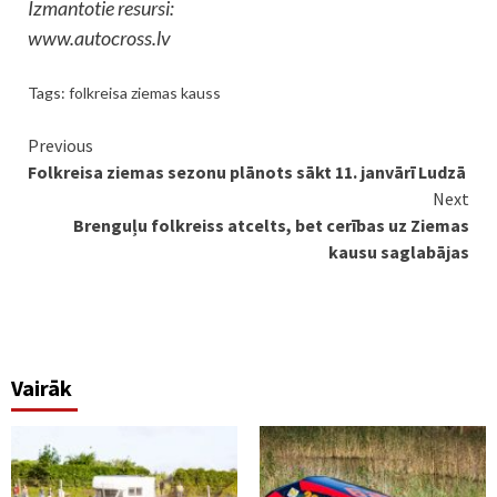
Izmantotie resursi:
www.autocross.lv
Tags:
folkreisa ziemas kauss
Continue
Previous
Folkreisa ziemas sezonu plānots sākt 11. janvārī Ludzā
Reading
Next
Brenguļu folkreiss atcelts, bet cerības uz Ziemas
kausu saglabājas
Vairāk