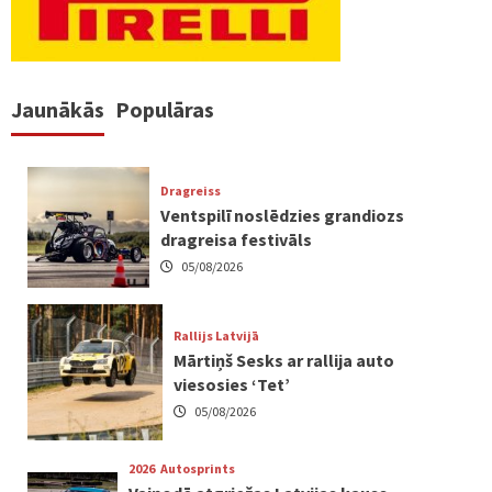
Jaunākās
Populāras
Dragreiss
Ventspilī noslēdzies grandiozs
dragreisa festivāls
05/08/2026
Rallijs Latvijā
Mārtiņš Sesks ar rallija auto
viesosies ‘Tet’
05/08/2026
2026
Autosprints