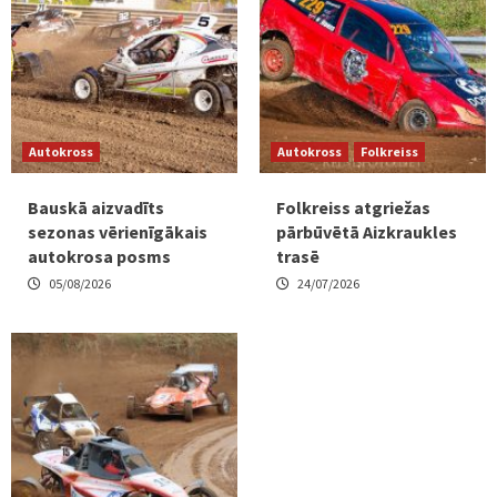
Autokross
Autokross
Folkreiss
Bauskā aizvadīts
Folkreiss atgriežas
sezonas vērienīgākais
pārbūvētā Aizkraukles
autokrosa posms
trasē
05/08/2026
24/07/2026