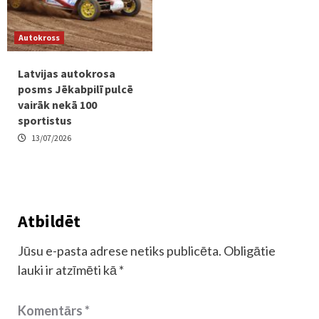
Autokross
Latvijas autokrosa
posms Jēkabpilī pulcē
vairāk nekā 100
sportistus
13/07/2026
Atbildēt
Jūsu e-pasta adrese netiks publicēta.
Obligātie
lauki ir atzīmēti kā
*
Komentārs
*