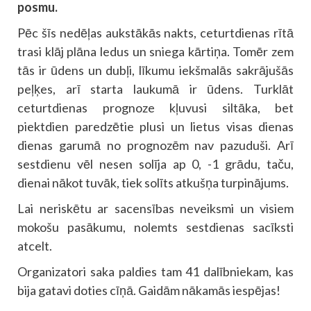
posmu.
Pēc šīs nedēļas aukstākās nakts, ceturtdienas rītā
trasi klāj plāna ledus un sniega kārtiņa. Tomēr zem
tās ir ūdens un dubļi, līkumu iekšmalās sakrājušās
peļķes, arī starta laukumā ir ūdens. Turklāt
ceturtdienas prognoze kļuvusi siltāka, bet
piektdien paredzētie plusi un lietus visas dienas
dienas garumā no prognozēm nav pazuduši. Arī
sestdienu vēl nesen solīja ap 0, -1 grādu, taču,
dienai nākot tuvāk, tiek solīts atkušņa turpinājums.
Lai neriskētu ar sacensības neveiksmi un visiem
mokošu pasākumu, nolemts sestdienas sacīksti
atcelt.
Organizatori saka paldies tam 41 dalībniekam, kas
bija gatavi doties cīņā. Gaidām nākamās iespējas!