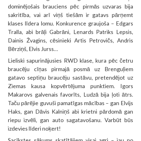
dominējošais brauciens pēc pirmās uzvaras bija
sakritība, vai arī viņš tiešām ir gatavs pārņemt
klases līdera lomu. Konkurence graujoša – Edgars
Tralla, abi brāļi Gabrāni, Lenards Patriks Lepsis,
Dainis Žvagins, cēsinieki Artis Petrovičs, Andris
Bērziņš, Elvis Jurss…
Lieliski sapurinājusies RWD klase, kura pēc četru
braucēju cīņas pirmajā posmā uz Brenguļiem
gatavo septiņu braucēju sastāvu, pretendējot uz
Ziemas kausa kopvērtējuma punktiem. Igors
Makarovs galvenais favorīts, Ludzā bija ļoti ātrs.
Taču pārējie guvuši pamatīgas mācības – gan Elvijs
Haks, gan Dāvis Kalniņš abi krietni pārdomā gan
riepu izvēli, gan auto sagatavošanu. Varbūt būs
izdevies līderi noķert!
Sacīkstes sākums skatītājiem visai agri – jau no