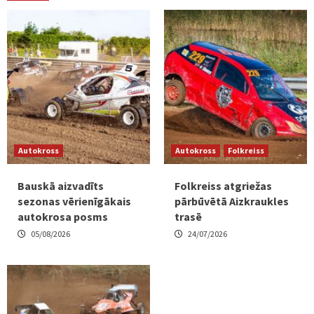
Autokross
Autokross
Folkreiss
Bauskā aizvadīts
Folkreiss atgriežas
sezonas vērienīgākais
pārbūvētā Aizkraukles
autokrosa posms
trasē
05/08/2026
24/07/2026