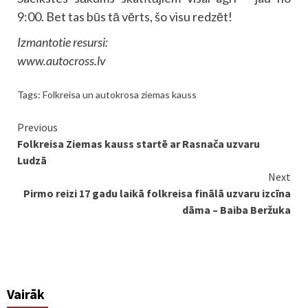
9:00. Bet tas būs tā vērts, šo visu redzēt!
Izmantotie resursi:
www.autocross.lv
Tags:
Folkreisa un autokrosa ziemas kauss
Continue
Previous
Folkreisa Ziemas kauss startē ar Rasnača uzvaru
Reading
Ludzā
Next
Pirmo reizi 17 gadu laikā folkreisa finālā uzvaru izcīna
dāma – Baiba Beržuka
Vairāk