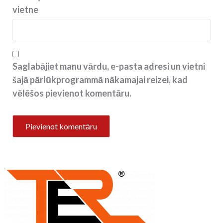
vietne
Saglabājiet manu vārdu, e-pasta adresi un vietni
šajā pārlūkprogrammā nākamajai reizei, kad
vēlēšos pievienot komentāru.