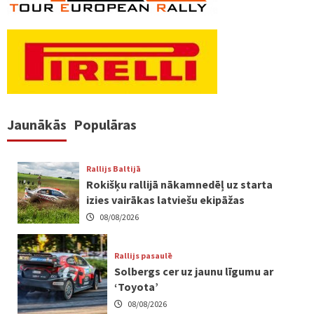
Jaunākās
Populāras
Rallijs Baltijā
Rokišķu rallijā nākamnedēļ uz starta
izies vairākas latviešu ekipāžas
08/08/2026
Rallijs pasaulē
Solbergs cer uz jaunu līgumu ar
‘Toyota’
08/08/2026