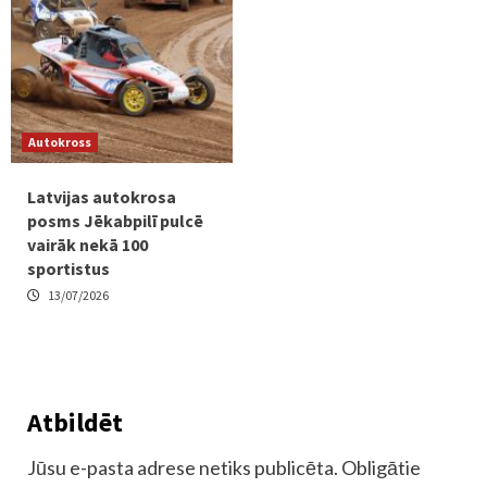
Autokross
Latvijas autokrosa
posms Jēkabpilī pulcē
vairāk nekā 100
sportistus
13/07/2026
Atbildēt
Jūsu e-pasta adrese netiks publicēta.
Obligātie