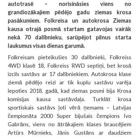
autotrasē – norisināsies viens no
grandiozākajiem pēdējo gadu ziemas krosa
pasākumiem. Folkreisa un autokrosa Ziemas
kausa otrajā posmā startam gatavojas vairāk
nekā 70 dalībnieku, sarūpējot pilnus starta
laukumus visas dienas garumā.
Folkreisam pieteikušies 30 dalībnieki, Folkreiss
4WD klasē 18, Folkreiss RWD septiņi, bet krosā
izcils sastāvs ar 17 dalībniekiem. Autokrosa klase
ziemā pēdējo reizi ar tik kuplu sastāvu varēja
lepoties 2018. gadā, kad ziemas posmi bija Krosa
komisijas kausa sastāvdaļa. Turklāt krosa
sportiskais sastāvs ļoti vērā ņemams – Latvijas
čempionāta 2000 Super bijušais čempions Ivo
Gabrāns, viens no ātrākajiem klases braucējiem
Artūrs Mūrnieks, Jānis Gustāns ar daudziem