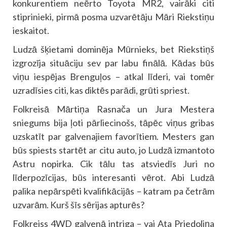
konkurentiem neērto Toyota MR2, vairāki citi
stiprinieki, pirmā posma uzvarētāju Māri Riekstiņu
ieskaitot.
Ludzā šķietami dominēja Mūrnieks, bet Riekstiņš
izgrozīja situāciju sev par labu finālā. Kādas būs
viņu iespējas Brenguļos – atkal līderi, vai tomēr
uzradīsies citi, kas diktēs parādi, grūti spriest.
Folkreisā Mārtiņa Rasnača un Jura Mestera
sniegums bija ļoti pārliecinošs, tāpēc viņus gribas
uzskatīt par galvenajiem favorītiem. Mesters gan
būs spiests startēt ar citu auto, jo Ludzā izmantoto
Astru nopirka. Cik tālu tas atsviedīs Juri no
līderpozīcijas, būs interesanti vērot. Abi Ludzā
palika nepārspēti kvalifikācijās – katram pa četrām
uzvarām. Kurš šīs sērijas apturēs?
Folkreiss 4WD galvenā intriga – vai Ata Priedoliņa