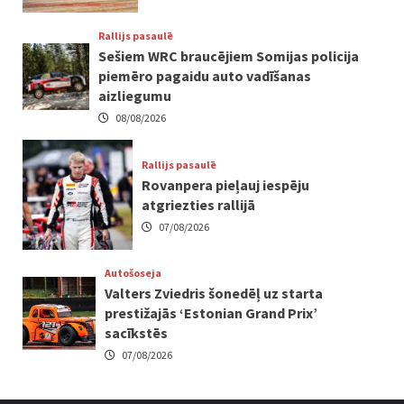
Rallijs pasaulē
Sešiem WRC braucējiem Somijas policija
piemēro pagaidu auto vadīšanas
aizliegumu
08/08/2026
Rallijs pasaulē
Rovanpera pieļauj iespēju
atgriezties rallijā
07/08/2026
Autošoseja
Valters Zviedris šonedēļ uz starta
prestižajās ‘Estonian Grand Prix’
sacīkstēs
07/08/2026