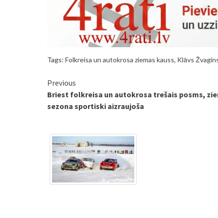
Tags:
Folkreisa un autokrosa ziemas kauss
,
Klāvs Žvagin
Continue
Previous
Briest folkreisa un autokrosa trešais posms, zi
Reading
sezona sportiski aizraujoša