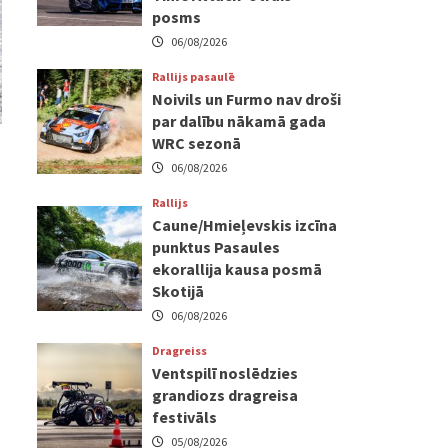
posms
06/08/2026
Rallijs pasaulē
Noivils un Furmo nav droši
par dalību nākamā gada
WRC sezonā
06/08/2026
Rallijs
Caune/Hmieļevskis izcīna
punktus Pasaules
ekorallija kausa posmā
Skotijā
06/08/2026
Dragreiss
Ventspilī noslēdzies
grandiozs dragreisa
festivāls
05/08/2026