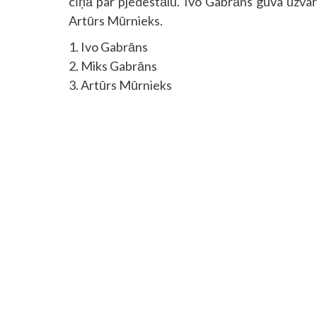
cīņā par pjedestālu. Ivo Gabrāns guva uzvar
Artūrs Mūrnieks.
1. Ivo Gabrāns
2. Miks Gabrāns
3. Artūrs Mūrnieks