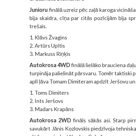
Junioru
finālā uzreiz pēc zaļā karoga vicināša
bija skaidra, cīņa par citās pozīcijām bija sp
trešais.
1. Klāvs Žvagins
2. Artūrs Upītis
3. Markuss Riņķis
Autokrosa 4WD
finālā lielāko brauciena daļ
turpināja palielināt pārsvaru. Tomēr taktiski
aplī ļāva Tomam Dimiteram apdzīt Jeršovu un 
1. Toms Dimiters
2. Ints Jeršovs
3. Madars Krapāns
Autokrosa 2WD
fināls sākās asi. Starp pi
savukārt Jānis Kozlovskis piedzīvoja tehniska