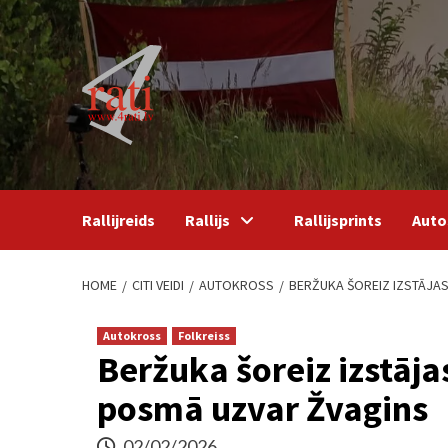
Skip
to
content
Rallijreids
Rallijs
Rallijsprints
Auto
HOME
CITI VEIDI
AUTOKROSS
BERŽUKA ŠOREIZ IZSTĀJAS
Autokross
Folkreiss
Beržuka šoreiz izstāja
posmā uzvar Žvagins
02/02/2026