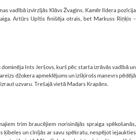
nas vadībā izvirzījās Klāvs Žvagins. Kamēr līdera pozīcija
raiga. Artūrs Upītis finišēja otrais, bet Markuss Riņķis –
u dominēja Ints Jeršovs, kurš pēc starta izrāvās vadībā un
 pareizs džokera apmeklējums un izšķirošs manevrs pēdējā
izraut uzvaru. Trešajā vietā Madars Krapāns.
rmajiem trim braucējiem norisinājās spraiga spēkošanās,
s ķibeles un cīnījās ar savu spēkratu, nespējot iejaukties