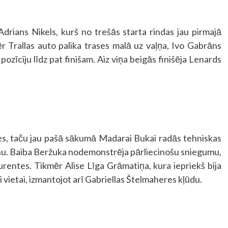
Adrians Nikels, kurš no trešās starta rindas jau pirmajā
ēr Trallas auto palika trases malā uz vaļņa, Ivo Gabrāns
pozīciju līdz pat finišam. Aiz viņa beigās finišēja Lenards
ces, taču jau pašā sākumā Madarai Bukai radās tehniskas
ienu. Baiba Beržuka nodemonstrēja pārliecinošu sniegumu,
urentes. Tikmēr Alise Līga Grāmatiņa, kura iepriekš bija
jai vietai, izmantojot arī Gabriellas Štelmaheres kļūdu.