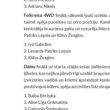
3. Adrians Nikels
Folkreisa 4WD
finālā sākumā īpaši izcēlās 
taisnē spēja pacelties uz otro pozīciju. Kam
kontrolēja brauciena gaitu un noturēja līdera 
Patriks Lepsis un Klāvs Žvagins.
1. Ivo Gabrāns
2. Lenards Patriks Lepsis
3. Klāvs Žvagins
Dāmu
finālā uz starta stājās sešas dalībnie
ķibeles, kas neļāva pilnvērtīgi uzsākt brauc
izvirzoties vadībā un krietni apsteidzot konk
piedzīvojusi kūleni, spēja aizcīnīties līdz otra
1. Baiba Beržuka
2. Alise Līga Grāmatiņa
3. Gabriella Štelmahere