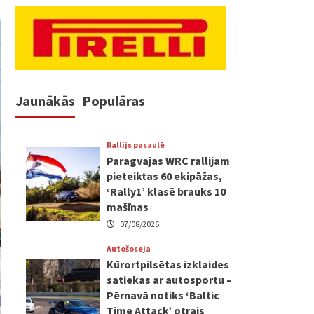
Jaunākās
Populāras
Rallijs pasaulē
Paragvajas WRC rallijam
pieteiktas 60 ekipāžas,
‘Rally1’ klasē brauks 10
mašīnas
07/08/2026
Autošoseja
Kūrortpilsētas izklaides
satiekas ar autosportu –
Pērnavā notiks ‘Baltic
Time Attack’ otrais