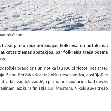
to: reinisfoto.net
otrasē pirmo reizi norisinājās Folkreisa un autokrosa
 aukstas ziemas apstākļos, par folkreisa trešā posma
ns.
ēdzošais brauciens un notika jau saulei rietot, bet trasē
a Baiba Beržuka šoreiz finišu nesasniedza, apstājoties
i atradās vadībā, zaudēja pirmo pozīciju brīdī, kad devās
ginam, aiz kura finišēja Juri Mesters. Nikels guva trešo