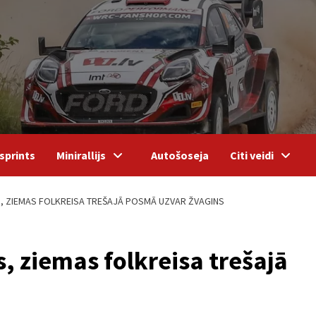
sprints
Minirallijs
Autošoseja
Citi veidi
, ZIEMAS FOLKREISA TREŠAJĀ POSMĀ UZVAR ŽVAGINS
s, ziemas folkreisa trešajā