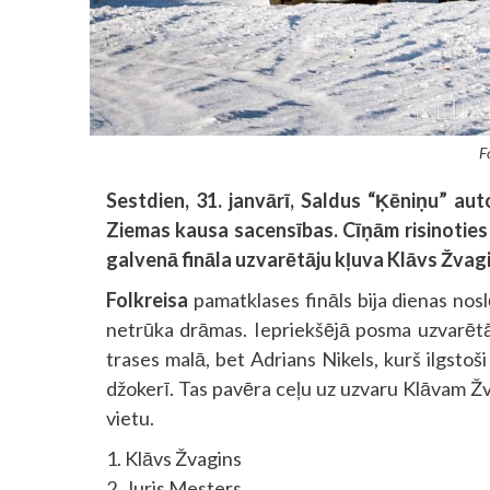
Fo
Sestdien, 31. janvārī, Saldus “Ķēniņu” aut
Ziemas kausa sacensības. Cīņām risinoties
galvenā fināla uzvarētāju kļuva Klāvs Žvagi
Folkreisa
pamatklases fināls bija dienas nosl
netrūka drāmas. Iepriekšējā posma uzvarētāj
trases malā, bet Adrians Nikels, kurš ilgstoš
džokerī. Tas pavēra ceļu uz uzvaru Klāvam Žva
vietu.
1. Klāvs Žvagins
2. Juris Mesters