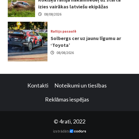
izies vairākas latviešu ekipāžas
08/08/2026
Rallijs pasaulē
Solbergs cer uz jaunu līgumu ar
‘Toyota’
08/08/2026
Kontakti
Noteikumi un tiesības
Reklāmas iespējas
© 4rati, 2022
izstrādāts