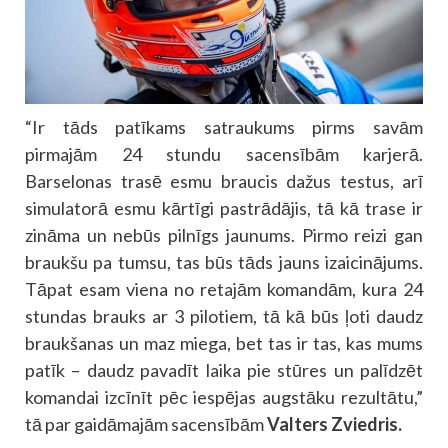
“Ir tāds patīkams satraukums pirms savām
pirmajām 24 stundu sacensībām karjerā.
Barselonas trasē esmu braucis dažus testus, arī
simulatorā esmu kārtīgi pastrādājis, tā kā trase ir
zināma un nebūs pilnīgs jaunums. Pirmo reizi gan
braukšu pa tumsu, tas būs tāds jauns izaicinājums.
Tāpat esam viena no retajām komandām, kura 24
stundas brauks ar 3 pilotiem, tā kā būs ļoti daudz
braukšanas un maz miega, bet tas ir tas, kas mums
patīk – daudz pavadīt laika pie stūres un palīdzēt
komandai izcīnīt pēc iespējas augstāku rezultātu,”
tā par gaidāmajām sacensībām
Valters Zviedris.