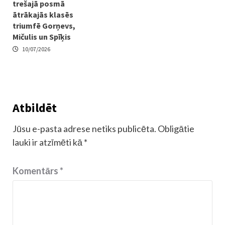
trešajā posmā
ātrākajās klasēs
triumfē Gorņevs,
Mičulis un Spīķis
10/07/2026
Atbildēt
Jūsu e-pasta adrese netiks publicēta.
Obligātie
lauki ir atzīmēti kā
*
Komentārs
*