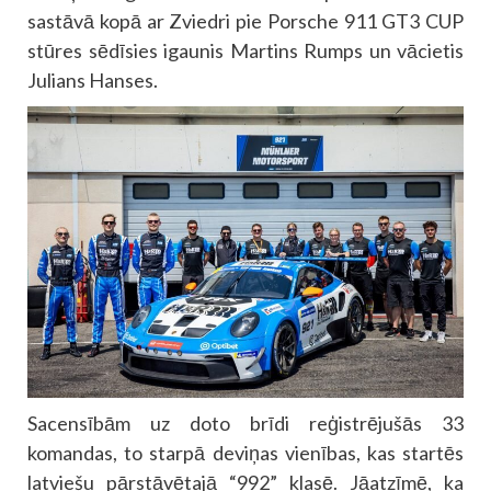
sastāvā kopā ar Zviedri pie Porsche 911 GT3 CUP
stūres sēdīsies igaunis Martins Rumps un vācietis
Julians Hanses.
Sacensībām uz doto brīdi reģistrējušās 33
komandas, to starpā deviņas vienības, kas startēs
latviešu pārstāvētajā “992” klasē. Jāatzīmē, ka