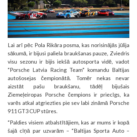
Lai arī pēc Pola Rikāra posma, kas norisinājās jūlija
sākumā, ir bijusi paliela braukšanas pauze, Zviedris
visu sezonu ir bijis iekšā autosporta vidē, vadot
“Porsche Latvia Racing Team” komandu Baltijas
autošosejas čempionātā. Tomēr nekas nevar
aizstāt pašu braukšanu, tādēļ bijušais
Ziemeļeiropas Porsche čempions ir priecīgs, ka
varēs atkal atgriezties pie sev labi zināmā Porsche
911 GT3 CUP stūres.
“Paldies visiem atbalstītājiem, kas ar mums ir kopā
šajā cīņā par uzvarām – “Baltijas Sporta Auto –