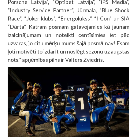
Porsche Latvija”, “Optibet Latvija”, “iPS Media”,
“Industry Service Partner”, Jūrmala, “Blue Shock
Race”, ”Joker klubs”, “Energolukss”, “I-Con” un SIA
“Dārta”. Katram posmam gatavojamies kā jaunam
izaicinājumam un noteikti centīsimies iet pēc
uzvaras, jo citu mērķu mums šajā posmā nav! Esam
ļoti motivēti to izdarīt un noslēgt sezonu uz augstas
nots,” apņēmības pilns ir Valters Zviedris.