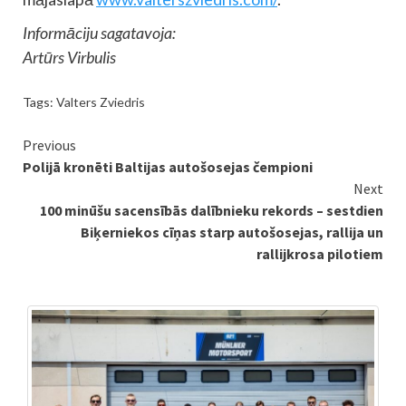
Informāciju sagatavoja:
Artūrs Virbulis
Tags:
Valters Zviedris
Continue
Previous
Polijā kronēti Baltijas autošosejas čempioni
Reading
Next
100 minūšu sacensībās dalībnieku rekords – sestdien
Biķerniekos cīņas starp autošosejas, rallija un
rallijkrosa pilotiem