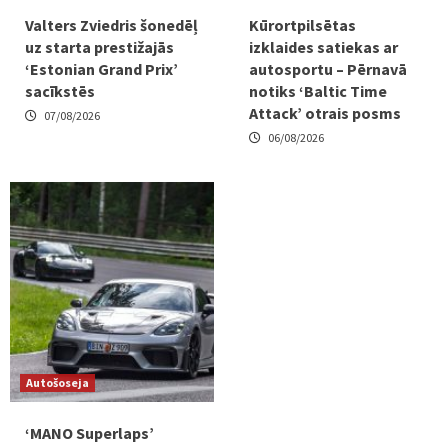
Valters Zviedris šonedēļ
Kūrortpilsētas
uz starta prestižajās
izklaides satiekas ar
‘Estonian Grand Prix’
autosportu – Pērnavā
sacīkstēs
notiks ‘Baltic Time
Attack’ otrais posms
07/08/2026
06/08/2026
Autošoseja
‘MANO Superlaps’