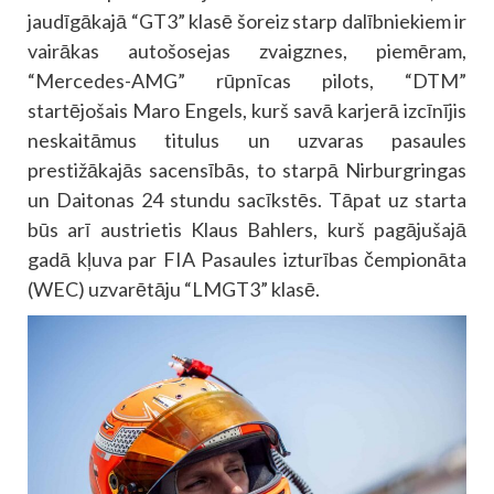
jaudīgākajā “GT3” klasē šoreiz starp dalībniekiem ir
vairākas autošosejas zvaigznes, piemēram,
“Mercedes-AMG” rūpnīcas pilots, “DTM”
startējošais Maro Engels, kurš savā karjerā izcīnījis
neskaitāmus titulus un uzvaras pasaules
prestižākajās sacensībās, to starpā Nirburgringas
un Daitonas 24 stundu sacīkstēs. Tāpat uz starta
būs arī austrietis Klaus Bahlers, kurš pagājušajā
gadā kļuva par FIA Pasaules izturības čempionāta
(WEC) uzvarētāju “LMGT3” klasē.