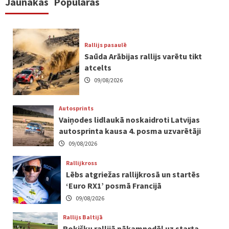
Jaunākās
Populāras
Rallijs pasaulē
Saūda Arābijas rallijs varētu tikt
atcelts
09/08/2026
Autosprints
Vaiņodes lidlaukā noskaidroti Latvijas
autosprinta kausa 4. posma uzvarētāji
09/08/2026
Rallijkross
Lēbs atgriežas rallijkrosā un startēs
‘Euro RX1’ posmā Francijā
09/08/2026
Rallijs Baltijā
Rokišķu rallijā nākamnedēļ uz starta