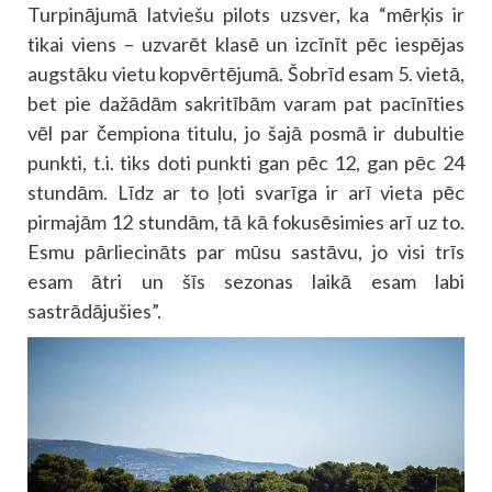
Turpinājumā latviešu pilots uzsver, ka “mērķis ir
tikai viens – uzvarēt klasē un izcīnīt pēc iespējas
augstāku vietu kopvērtējumā. Šobrīd esam 5. vietā,
bet pie dažādām sakritībām varam pat pacīnīties
vēl par čempiona titulu, jo šajā posmā ir dubultie
punkti, t.i. tiks doti punkti gan pēc 12, gan pēc 24
stundām. Līdz ar to ļoti svarīga ir arī vieta pēc
pirmajām 12 stundām, tā kā fokusēsimies arī uz to.
Esmu pārliecināts par mūsu sastāvu, jo visi trīs
esam ātri un šīs sezonas laikā esam labi
sastrādājušies”.