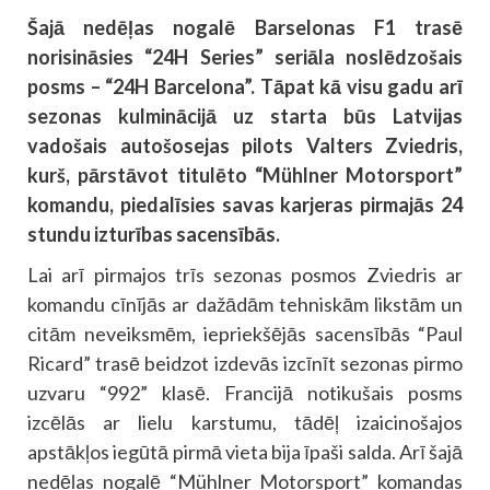
Šajā nedēļas nogalē Barselonas F1 trasē
norisināsies “24H Series” seriāla noslēdzošais
posms – “24H Barcelona”. Tāpat kā visu gadu arī
sezonas kulminācijā uz starta būs Latvijas
vadošais autošosejas pilots Valters Zviedris,
kurš, pārstāvot titulēto “Mühlner Motorsport”
komandu, piedalīsies savas karjeras pirmajās 24
stundu izturības sacensībās.
Lai arī pirmajos trīs sezonas posmos Zviedris ar
komandu cīnījās ar dažādām tehniskām likstām un
citām neveiksmēm, iepriekšējās sacensībās “Paul
Ricard” trasē beidzot izdevās izcīnīt sezonas pirmo
uzvaru “992” klasē. Francijā notikušais posms
izcēlās ar lielu karstumu, tādēļ izaicinošajos
apstākļos iegūtā pirmā vieta bija īpaši salda. Arī šajā
nedēļas nogalē “Mühlner Motorsport” komandas