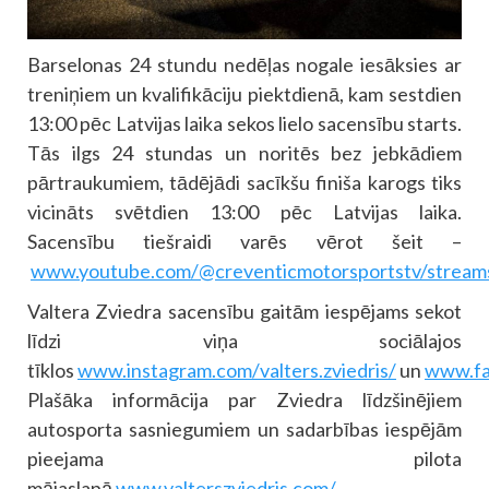
Barselonas 24 stundu nedēļas nogale iesāksies ar
treniņiem un kvalifikāciju piektdienā, kam sestdien
13:00 pēc Latvijas laika sekos lielo sacensību starts.
Tās ilgs 24 stundas un noritēs bez jebkādiem
pārtraukumiem, tādējādi sacīkšu finiša karogs tiks
vicināts svētdien 13:00 pēc Latvijas laika.
Sacensību tiešraidi varēs vērot šeit –
www.youtube.com/@creventicmotorsportstv/stream
Valtera Zviedra sacensību gaitām iespējams sekot
līdzi viņa sociālajos
tīklos
www.instagram.com/valters.zviedris/
un
www.fa
Plašāka informācija par Zviedra līdzšinējiem
autosporta sasniegumiem un sadarbības iespējām
pieejama pilota
mājaslapā
www.valterszviedris.com/
.