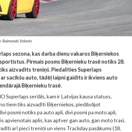
: Raimonds Volonts
laps sezona, kas darba dienu vakaros Biķerniekos
portistus. Pirmais posms Biķernieku trasē notiks 28.
tiks aizvadīts treniņš. Piedalīties Superlaps
ar sacīkšu auto, tādēļ laipni gaidīts ir ikviens auto
endārajā Biķernieku trasē.
Superlaps seriāls, kam ir Latvijas kausa statuss,
o tiem tiks aizvadīti Biķerniekos, piedāvājot
vi posmi notiks pa auto apli, divi posmi pa moto apli,
s apvienotais aplis, kas aptver gan auto, gan moto trasi.
dīti arī pieci treniņi un viens Trackday pasākums (18.