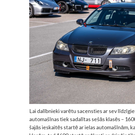
Lai dalībnieki varētu sacensties ar sev līdz
automašīnas tiek sadalītas sešās klasēs – 
šajās ieskaitēs startē ar ielas automašīnām, ka