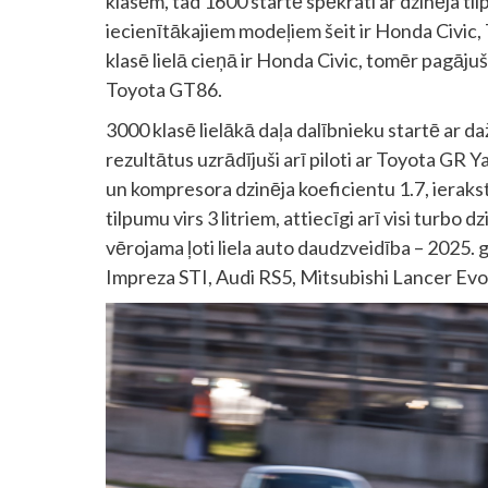
klasēm, tad 1600 startē spēkrati ar dzinēja til
iecienītākajiem modeļiem šeit ir Honda Civic, T
klasē lielā cieņā ir Honda Civic, tomēr pagāju
Toyota GT86.
3000 klasē lielākā daļa dalībnieku startē ar
rezultātus uzrādījuši arī piloti ar Toyota GR Yar
un kompresora dzinēja koeficientu 1.7, ierakst
tilpumu virs 3 litriem, attiecīgi arī visi turbo d
vērojama ļoti liela auto daudzveidība – 2025
Impreza STI, Audi RS5, Mitsubishi Lancer Evo