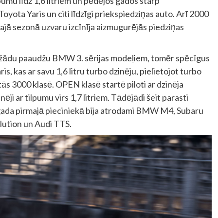
pumu līdz 1,6 litriem un pēdējos gados starp
oyota Yaris un citi līdzīgi priekspiedziņas auto. Arī 2000
šajā sezonā uzvaru izcīnīja aizmugurējās piedziņas
 dažādu paaudžu BMW 3. sērijas modeļiem, tomēr spēcīgus
is, kas ar savu 1,6 litru turbo dzinēju, pielietojot turbo
ās 3000 klasē. OPEN klasē startē piloti ar dzinēja
zinēji ar tilpumu virs 1,7 litriem. Tādējādi šeit parasti
. gada pirmajā pieciniekā bija atrodami BMW M4, Subaru
lution un Audi TTS.