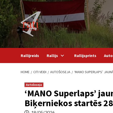
Skip
to
content
Rallijreids
Rallijs
Rallijsprints
Auto
HOME
CITI VEIDI
AUTOŠOSEJA
‘MANO SUPERLAPS’ JAUNĀ
Autošoseja
‘MANO Superlaps’ jau
Biķerniekos startēs 28
18/05/2026