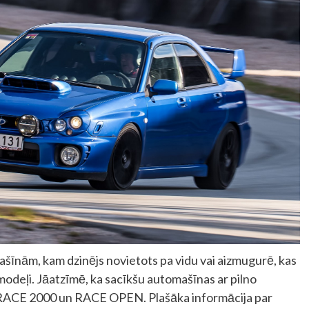
nām, kam dzinējs novietots pa vidu vai aizmugurē, kas
deļi. Jāatzīmē, ka sacīkšu automašīnas ar pilno
 – RACE 2000 un RACE OPEN. Plašāka informācija par