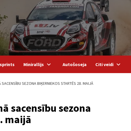
sprints
Minirallijs
Autošoseja
Citi veidi
 SACENSĪBU SEZONA BIĶERNIEKOS STARTĒS 28. MAIJĀ
nā sacensību sezona
. maijā