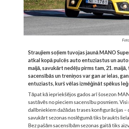
Foto
Straujiem soļiem tuvojas jaunā MANO Super
atkal kopā pulcēs auto entuziastus un autos
maijā, savukārt nedēļu pirms tam, 21. maijā, 
sacensībās un treniņos var gan ar ielas, gan 
entuziasts, kurš vēlas izmēģināt spēkus leģ
Tāpat kā iepriekšējos gados arī šosezon MANO 
sastāvēs no pieciem sacensību posmiem. Visi n
dalībniekiem dažādas trases konfigurācijas – di
savukārt sezonas noslēgumā tiks braukts lielai
Bez pašām sacensībām sezonas gaitā tiks aizva