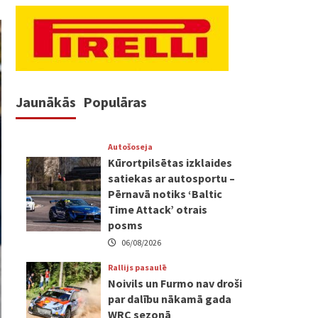
Jaunākās
Populāras
Autošoseja
Kūrortpilsētas izklaides
satiekas ar autosportu –
Pērnavā notiks ‘Baltic
Time Attack’ otrais
posms
06/08/2026
Rallijs pasaulē
Noivils un Furmo nav droši
par dalību nākamā gada
WRC sezonā