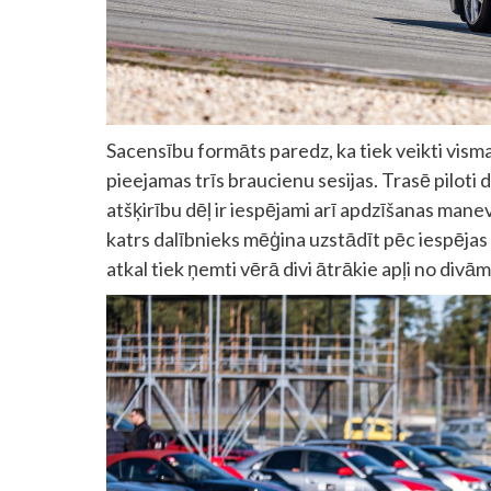
Sacensību formāts paredz, ka tiek veikti visma
pieejamas trīs braucienu sesijas. Trasē piloti
atšķirību dēļ ir iespējami arī apdzīšanas manev
katrs dalībnieks mēģina uzstādīt pēc iespējas 
atkal tiek ņemti vērā divi ātrākie apļi no div