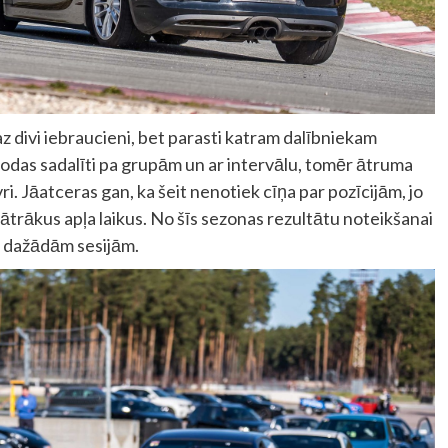
z divi iebraucieni, bet parasti katram dalībniekam
 dodas sadalīti pa grupām un ar intervālu, tomēr ātruma
ri. Jāatceras gan, ka šeit nenotiek cīņa par pozīcijām, jo
ātrākus apļa laikus. No šīs sezonas rezultātu noteikšanai
ām dažādām sesijām.