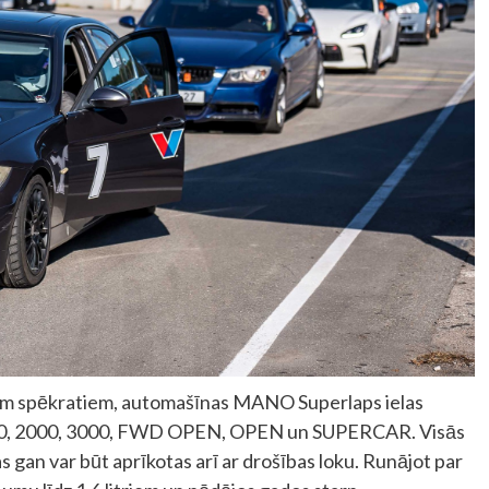
īgiem spēkratiem, automašīnas MANO Superlaps ielas
1600, 2000, 3000, FWD OPEN, OPEN un SUPERCAR. Visās
s gan var būt aprīkotas arī ar drošības loku. Runājot par