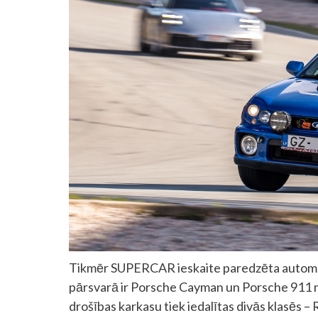
Tikmēr SUPERCAR ieskaite paredzēta automašī
pārsvarā ir Porsche Cayman un Porsche 911 mo
drošības karkasu tiek iedalītas divās klasēs