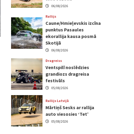
06/08/2026
Rallijs
Caune/Hmieļevskis izcīna
punktus Pasaules
ekorallija kausa posmā
Skotijā
06/08/2026
Dragreiss
Ventspilī noslēdzies
grandiozs dragreisa
festivāls
05/08/2026
Rallijs Latvijā
Mārtiņš Sesks ar rallija
auto viesosies ‘Tet’
05/08/2026