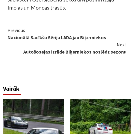
Imolas un Moncas trasēs.
Continue
Previous
Nacionālā Sacīkšu Sērija LADA jau Biķerniekos
Reading
Next
Autošosejas izrāde Biķerniekos noslēdz sezonu
Vairāk