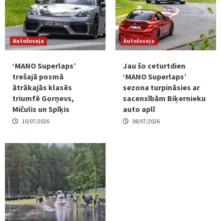
Autošoseja
Autošoseja
‘MANO Superlaps’
Jau šo ceturtdien
trešajā posmā
‘MANO Superlaps’
ātrākajās klasēs
sezona turpināsies ar
triumfē Gorņevs,
sacensībām Biķernieku
Mičulis un Spīķis
auto aplī
10/07/2026
08/07/2026