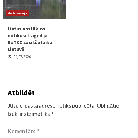
Autošoseja
Lietus apstākļos
notikusi traģēdija
BaTCC sacīkšu laikā
Lietuvā
04/07/2026
Atbildēt
Jūsu e-pasta adrese netiks publicēta.
Obligātie
lauki ir atzīmēti kā
*
Komentārs
*