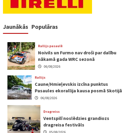
Jaunākās
Populāras
Rallijs pasaulē
Noivils un Furmo nav droši par dalību
nākamā gada WRC sezonā
06/08/2026
Rallijs
Caune/Hmieļevskis izcīna punktus
Pasaules ekorallija kausa posmā Skotijā
06/08/2026
Dragreiss
Ventspilī noslēdzies grandiozs
dragreisa festivāls
05/08/2026