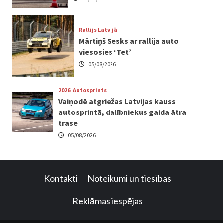
Rallijs Latvijā
Mārtiņš Sesks ar rallija auto
viesosies ‘Tet’
05/08/2026
2026
Autosprints
Vaiņodē atgriežas Latvijas kauss
autosprintā, dalībniekus gaida ātra
trase
05/08/2026
Kontakti
Noteikumi un tiesības
Reklāmas iespējas