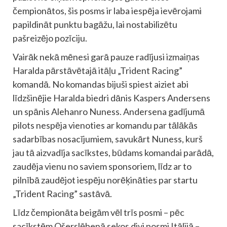
čempionātos, šis posms ir laba iespēja ievērojami
papildināt punktu bagāžu, lai nostabilizētu
pašreizējo pozīciju.
Vairāk nekā mēnesi garā pauze radījusi izmaiņas
Haralda pārstāvētajā itāļu „Trident Racing”
komandā. No komandas bijuši spiest aiziet abi
līdzšinējie Haralda biedri dānis Kaspers Andersens
un spānis Alehanro Nuness. Andersena gadījumā
pilots nespēja vienoties ar komandu par tālākās
sadarbības nosacījumiem, savukārt Nuness, kurš
jau tā aizvadīja sacīkstes, būdams komandai parādā,
zaudēja vienu no saviem sponsoriem, līdz ar to
pilnībā zaudējot iespēju norēķināties par startu
„Trident Racing” sastāvā.
Līdz čempionāta beigām vēl trīs posmi – pēc
sacīkstēm Ošerslēbenā sekos divi posmi Itālijā –