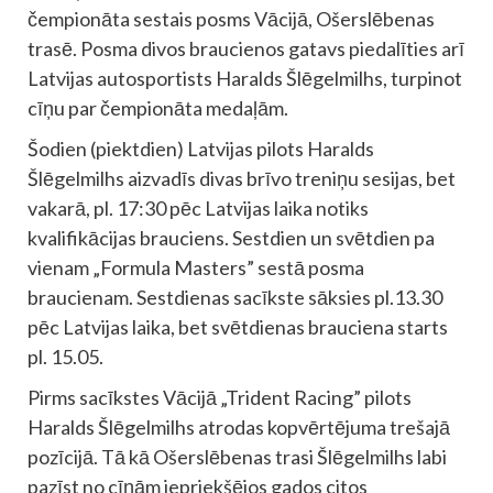
čempionāta sestais posms Vācijā, Ošerslēbenas
trasē. Posma divos braucienos gatavs piedalīties arī
Latvijas autosportists Haralds Šlēgelmilhs, turpinot
cīņu par čempionāta medaļām.
Šodien (piektdien) Latvijas pilots Haralds
Šlēgelmilhs aizvadīs divas brīvo treniņu sesijas, bet
vakarā, pl. 17:30 pēc Latvijas laika notiks
kvalifikācijas brauciens. Sestdien un svētdien pa
vienam „Formula Masters” sestā posma
braucienam. Sestdienas sacīkste sāksies pl.13.30
pēc Latvijas laika, bet svētdienas brauciena starts
pl. 15.05.
Pirms sacīkstes Vācijā „Trident Racing” pilots
Haralds Šlēgelmilhs atrodas kopvērtējuma trešajā
pozīcijā. Tā kā Ošerslēbenas trasi Šlēgelmilhs labi
pazīst no cīņām iepriekšējos gados citos