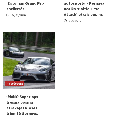
‘Estonian Grand Prix’
autosportu – Pērnavā
sacīkstēs
notiks ‘Baltic Time
Attack’ otrais posms
07/08/2026
06/08/2026
Autošoseja
‘MANO Superlaps’
trešajā posmā
ātrākajās klasēs
triumfē Gorņevs,