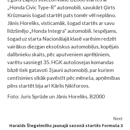
„Honda Civic Type-R” automobili, savukārt Ģirts
Krūzmanis šogad startēt pats tomēr vēl neplāno.
Jānis Horeliks, visticamāk, šogad startēs ar savu
līdzšinējo „Honda Integra” automobili. Iespējams,
šogad uz starta Nacionālajā klasē varēsim redzēt
vairākus diezgan eksotiskus automobiļus, kopējais
dalībnieku skaits, pēc aputveniem aprēķiniem,
varētu sasniegt 35. HGK autošosejas komandas
bāzē tiek gatavoti 3 jauni automobiļi, par kuriem
centīsimies sīkāk pavēstīt pēc mēneša, apņēmības
pilns startēt bija arī Kārlis Ņikiforovs.
Foto: Juris Sprūde un Jānis Horeliks, B2000
Continue
Next
Haralds Šlegelmilhs jaunajā sezonā startēs Formula 3
Reading