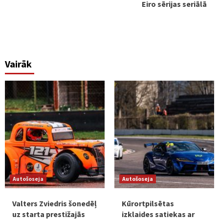
Eiro sērijas seriālā
Vairāk
Autošoseja
Autošoseja
Valters Zviedris šonedēļ
Kūrortpilsētas
uz starta prestižajās
izklaides satiekas ar