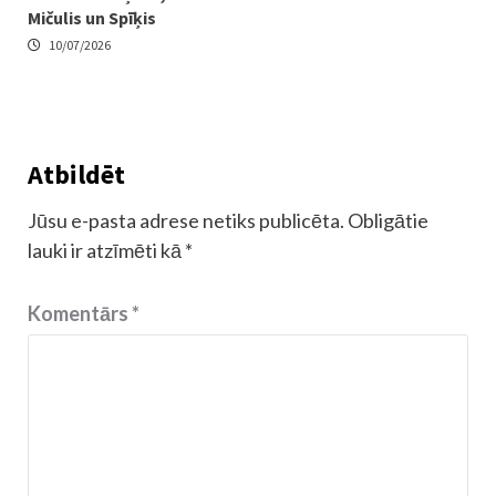
Mičulis un Spīķis
10/07/2026
Atbildēt
Jūsu e-pasta adrese netiks publicēta.
Obligātie
lauki ir atzīmēti kā
*
Komentārs
*