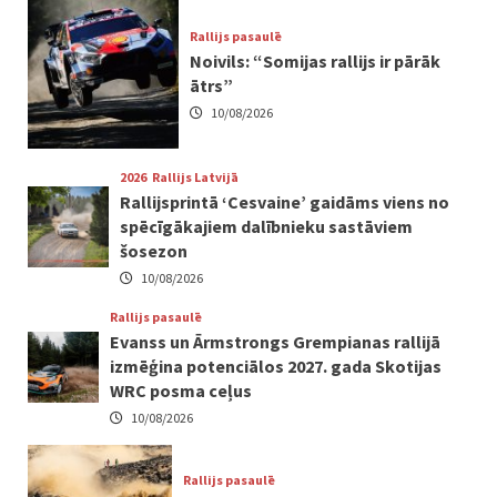
Rallijs pasaulē
Noivils: “Somijas rallijs ir pārāk
ātrs”
10/08/2026
2026
Rallijs Latvijā
Rallijsprintā ‘Cesvaine’ gaidāms viens no
spēcīgākajiem dalībnieku sastāviem
šosezon
10/08/2026
Rallijs pasaulē
Evanss un Ārmstrongs Grempianas rallijā
izmēģina potenciālos 2027. gada Skotijas
WRC posma ceļus
10/08/2026
Rallijs pasaulē