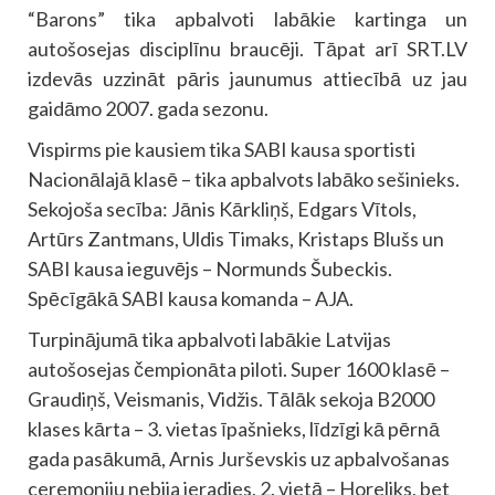
“Barons” tika apbalvoti labākie kartinga un
autošosejas disciplīnu braucēji. Tāpat arī SRT.LV
izdevās uzzināt pāris jaunumus attiecībā uz jau
gaidāmo 2007. gada sezonu.
Vispirms pie kausiem tika SABI kausa sportisti
Nacionālajā klasē – tika apbalvots labāko sešinieks.
Sekojoša secība: Jānis Kārkliņš, Edgars Vītols,
Artūrs Zantmans, Uldis Timaks, Kristaps Blušs un
SABI kausa ieguvējs – Normunds Šubeckis.
Spēcīgākā SABI kausa komanda – AJA.
Turpinājumā tika apbalvoti labākie Latvijas
autošosejas čempionāta piloti. Super 1600 klasē –
Graudiņš, Veismanis, Vidžis. Tālāk sekoja B2000
klases kārta – 3. vietas īpašnieks, līdzīgi kā pērnā
gada pasākumā, Arnis Jurševskis uz apbalvošanas
ceremoniju nebija ieradies, 2. vietā – Horeliks, bet