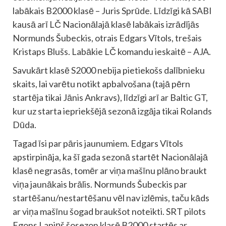
labākais B2000 klasē – Juris Sprūde. Līdzīgi kā SABI
kausā arī LČ Nacionālajā klasē labākais izrādījās
Normunds Šubeckis, otrais Edgars Vītols, trešais
Kristaps Blušs. Labākie LČ komandu ieskaitē – AJA.
Savukārt klasē S2000 nebija pietiekošs dalībnieku
skaits, lai varētu notikt apbalvošana (tajā pērn
startēja tikai Jānis Ankravs), līdzīgi arī ar Baltic GT,
kur uz starta iepriekšējā sezonā izgāja tikai Rolands
Dūda.
Tagad īsi par pāris jaunumiem. Edgars Vītols
apstirpināja, ka šī gada sezonā startēt Nacionālajā
klasē negrasās, tomēr ar viņa mašīnu plāno braukt
viņa jaunākais brālis. Normunds Šubeckis par
startēšanu/nestartēšanu vēl nav izlēmis, taču kāds
ar viņa mašīnu šogad braukšot noteikti. SRT pilots
Egons Lapiņš šosezon klasē B2000 startēs ar