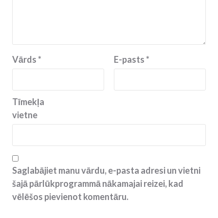
Vārds
*
E-pasts
*
Tīmekļa
vietne
Saglabājiet manu vārdu, e-pasta adresi un vietni
šajā pārlūkprogrammā nākamajai reizei, kad
vēlēšos pievienot komentāru.