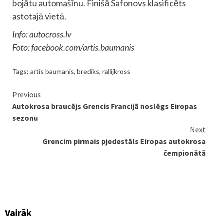
bojātu automašīnu. Finišā Safonovs klasificēts
astotajā vietā.
Info: autocross.lv
Foto: facebook.com/artis.baumanis
Tags:
artis baumanis
,
brediks
,
rallijkross
Continue
Previous
Autokrosa braucējs Grencis Francijā noslēgs Eiropas
Reading
sezonu
Next
Grencim pirmais pjedestāls Eiropas autokrosa
čempionātā
Vairāk