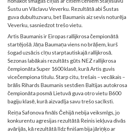
nonākot smagās cīņās ar citiem čehiem Staņislavu
Šustu un Vāclavu Veverku. Rezultātā abi Šustas
guva dubultuzvaru, bet Baumanis aiz sevis noturēja
Veverku, sasniedzot trešo vietu.
Artis Baumanis ir Eiropas rallijkrosa čempionātā
startējošā Jāņa Baumaņa viens no brāļiem, kurš
šogad uzsācis cīņu starptautiskajā rallijkrosā.
Sezonas labākais rezultāts gūts NEZ rallijkrosa
čempionāta Super 1600 klasē, kurā Artis guvis
vicečempiona titulu. Starp citu, trešais – vecākais –
brālis Rihards Baumanis sestdien Baltijas autokrosa
čempionāta posmā Lietuvā guva otro vietu B600
bagiju klasē, kurā aizvadīja savu trešo sacīksti.
Reiņa Safonova fināls Čehijā nebija veiksmīgs, jo
konkurentu agresijas rezultātā Reinis iekļuva divās
avārijās, kā rezultātā līdz finišam bija jāriņķo ar