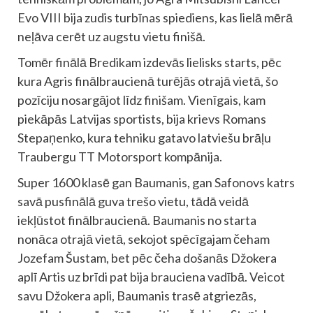
Evo VIII bija zudis turbīnas spiediens, kas lielā mērā
neļāva cerēt uz augstu vietu finišā.
Tomēr finālā Bredikam izdevās lielisks starts, pēc
kura Agris finālbraucienā turējās otrajā vietā, šo
pozīciju nosargājot līdz finišam. Vienīgais, kam
piekāpās Latvijas sportists, bija krievs Romans
Stepaņenko, kura tehniku gatavo latviešu brāļu
Traubergu TT Motorsport kompānija.
Super 1600 klasē gan Baumanis, gan Safonovs katrs
savā pusfinālā guva trešo vietu, tādā veidā
iekļūstot finālbraucienā. Baumanis no starta
nonāca otrajā vietā, sekojot spēcīgajam čeham
Jozefam Šustam, bet pēc čeha došanās Džokera
aplī Artis uz brīdi pat bija brauciena vadībā. Veicot
savu Džokera apli, Baumanis trasē atgriezās,