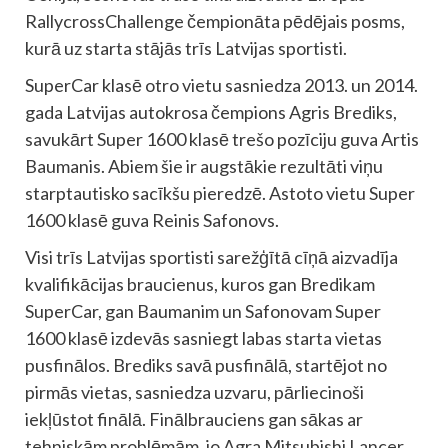
RallycrossChallenge čempionāta pēdējais posms,
kurā uz starta stājās trīs Latvijas sportisti.
SuperCar klasē otro vietu sasniedza 2013. un 2014.
gada Latvijas autokrosa čempions Agris Brediks,
savukārt Super 1600 klasē trešo pozīciju guva Artis
Baumanis. Abiem šie ir augstākie rezultāti viņu
starptautisko sacīkšu pieredzē. Astoto vietu Super
1600 klasē guva Reinis Safonovs.
Visi trīs Latvijas sportisti sarežģītā cīņā aizvadīja
kvalifikācijas braucienus, kuros gan Bredikam
SuperCar, gan Baumanim un Safonovam Super
1600 klasē izdevās sasniegt labas starta vietas
pusfinālos. Brediks savā pusfinālā, startējot no
pirmās vietas, sasniedza uzvaru, pārliecinoši
iekļūstot finālā. Finālbrauciens gan sākas ar
tehniskām problēmām, jo Agra Mitsubishi Lancer