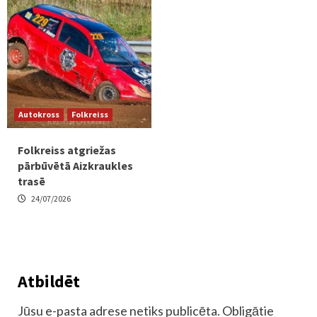
Autokross
Folkreiss
Folkreiss atgriežas
pārbūvētā Aizkraukles
trasē
24/07/2026
Atbildēt
Jūsu e-pasta adrese netiks publicēta.
Obligātie