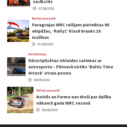
sacīkstēs
07/08/2026
Rallijs pasaulē
Paragvajas WRC rallijam pieteiktas 60
ekipāžas, ‘Rally1’ klasē brauks 10
mašīnas
07/08/2026
Autošoseja
Kūrortpilsētas izklaides satiekas ar
autosportu – Pērnavā notiks ‘Baltic Time
Attack’ otrais posms
06/08/2026
Rallijs pasaulē
Noivils un Furmo nav droši par dalību
nākamā gada WRC sezonā
06/08/2026