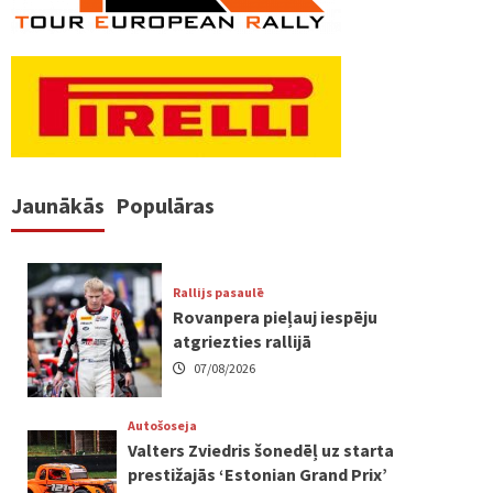
Jaunākās
Populāras
Rallijs pasaulē
Rovanpera pieļauj iespēju
atgriezties rallijā
07/08/2026
Autošoseja
Valters Zviedris šonedēļ uz starta
prestižajās ‘Estonian Grand Prix’