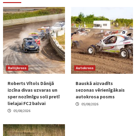
Rallijkross
Autokross
Roberts Vītols Dānijā
Bauskā aizvadīts
izcīna divas uzvaras un
sezonas vērienīgākais
sper nozīmīgu soli pretī
autokrosa posms
lielajai FC2 balvai
05/08/2026
05/08/2026