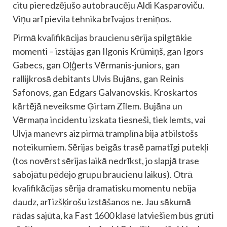
citu pieredzējušo autobraucēju Aldi Kasparoviču.
Viņu arī pievila tehnika brīvajos treniņos.
Pirmā kvalifikācijas braucienu sērija spilgtākie
momenti – izstājas gan Ilgonis Krūmiņš, gan Igors
Gabecs, gan Oļģerts Vērmanis-juniors, gan
rallijkrosā debitants Ulvis Bujāns, gan Reinis
Safonovs, gan Edgars Galvanovskis. Kroskartos
kārtējā neveiksme Ģirtam Zīlem. Bujāna un
Vērmaņa incidentu izskata tiesneši, tiek lemts, vai
Ulvja manevrs aiz pirmā tramplīna bija atbilstošs
noteikumiem. Sērijas beigās trasē pamatīgi putekļi
(tos novērst sērijas laikā nedrīkst, jo slapjā trase
sabojātu pēdējo grupu braucienu laikus). Otrā
kvalifikācijas sērija dramatisku momentu nebija
daudz, arī izšķirošu izstāšanos ne. Jau sākumā
rādas sajūta, ka Fast 1600 klasē latviešiem būs grūti