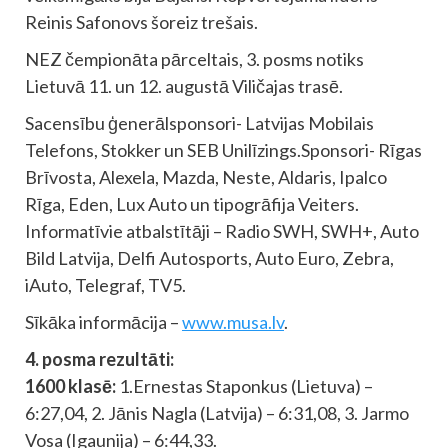
Reinis Safonovs šoreiz trešais.
NEZ čempionāta pārceltais, 3. posms notiks
Lietuvā 11. un 12. augustā Viličajas trasē.
Sacensību ģenerālsponsori- Latvijas Mobilais
Telefons, Stokker un SEB Unilīzings.Sponsori- Rīgas
Brīvosta, Alexela, Mazda, Neste, Aldaris, Ipalco
Rīga, Eden, Lux Auto un tipogrāfija Veiters.
Informatīvie atbalstītāji – Radio SWH, SWH+, Auto
Bild Latvija, Delfi Autosports, Auto Euro, Zebra,
iAuto, Telegraf, TV5.
Sīkāka informācija –
www.musa.lv
.
4. posma rezultāti:
1600 klasē:
1.Ernestas Staponkus (Lietuva) –
6:27,04, 2. Jānis Nagla (Latvija) – 6:31,08, 3. Jarmo
Vosa (Igaunija) – 6:44,33.