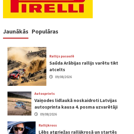
Jaunākās
Populāras
Rallijs pasaulē
Saūda Arābijas rallijs varētu tikt
atcelts
09/08/2026
Autosprints
Vaiņodes lidlaukā noskaidroti Latvijas
autosprinta kausa 4. posma uzvarētāji
09/08/2026
Rallijkross
Lēbs atgriežas rallijkrosā un startēs