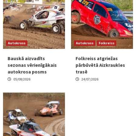
Autokross
Autokross
Folkreiss
Bauskā aizvadīts
Folkreiss atgriežas
sezonas vērienīgākais
pārbūvētā Aizkraukles
autokrosa posms
trasē
05/08/2026
24/07/2026