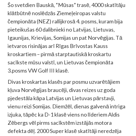
Šo svetdien Bauskā, “Mūsas” trasē, 4000 skatītāju
klātbūtnē noslēdzās Ziemeļeiropas valstu
čempionāta (NEZ) rallijkrosā 4. posms, kuram bija
pieteikušas 60 dalibnieki no Latvijas, Lietuvas,
Igaunijas, Krievijas, Somijas un pat Norvēgijas. Tā
ietvaros risinājas arī Rīgas Brīvostas Kauss
kroskartiem – pirmā starptautiskā kroskartu
sacīkste mūsu valstī, un Lietuvas čempionāta
3.posms VW Golf III klasē.
Divas kroskartas klasēs par posmu uzvarētājiem
kļuva Norvēgijas braucēji, divas reizes uz goda
pjedestāla kāpa Latvijas un Lietuvas pārstavji,
vienu reizi Somijas. Diemžēl, dienas galvenā intriga
izjuka, tāpēc ka D-1 klasē viens no līderiem Aldis
Zēbergs vēl pirms sacīkstēm izstājās motora
defekta dēļ. 2000 Super klasē skatītāji neredzēja