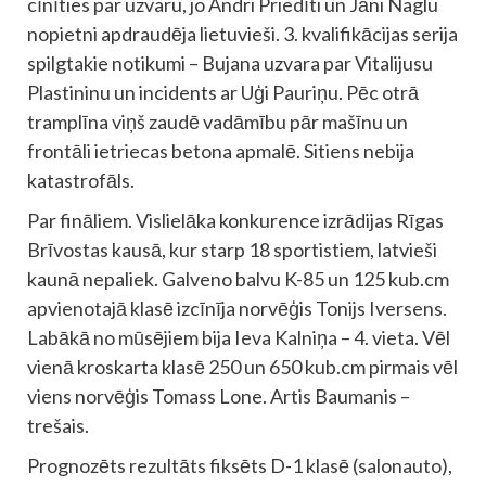
cīnīties par uzvaru, jo Andri Priedīti un Jāni Naglu
nopietni apdraudēja lietuvieši. 3. kvalifikācijas serija
spilgtakie notikumi – Bujana uzvara par Vitalijusu
Plastininu un incidents ar Uģi Pauriņu. Pēc otrā
tramplīna viņš zaudē vadāmību pār mašīnu un
frontāli ietriecas betona apmalē. Sitiens nebija
katastrofāls.
Par fināliem. Vislielāka konkurence izrādijas Rīgas
Brīvostas kausā, kur starp 18 sportistiem, latvieši
kaunā nepaliek. Galveno balvu K-85 un 125 kub.cm
apvienotajā klasē izcīnīja norvēģis Tonijs Iversens.
Labākā no mūsējiem bija Ieva Kalniņa – 4. vieta. Vēl
vienā kroskarta klasē 250 un 650 kub.cm pirmais vēl
viens norvēģis Tomass Lone. Artis Baumanis –
trešais.
Prognozēts rezultāts fiksēts D-1 klasē (salonauto),