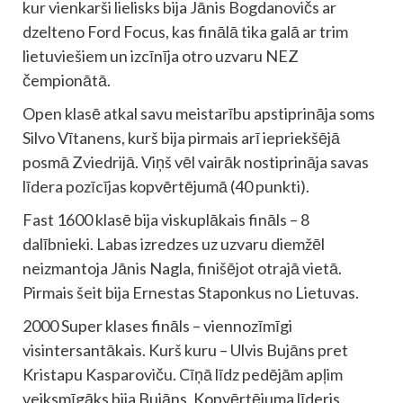
kur vienkarši lielisks bija Jānis Bogdanovičs ar
dzelteno Ford Focus, kas finālā tika galā ar trim
lietuviešiem un izcīnīja otro uzvaru NEZ
čempionātā.
Open klasē atkal savu meistarību apstiprināja soms
Silvo Vītanens, kurš bija pirmais arī iepriekšējā
posmā Zviedrijā. Viņš vēl vairāk nostiprināja savas
līdera pozīcījas kopvērtējumā (40 punkti).
Fast 1600 klasē bija viskuplākais fināls – 8
dalībnieki. Labas izredzes uz uzvaru diemžēl
neizmantoja Jānis Nagla, finišējot otrajā vietā.
Pirmais šeit bija Ernestas Staponkus no Lietuvas.
2000 Super klases fināls – viennozīmīgi
visintersantākais. Kurš kuru – Ulvis Bujāns pret
Kristapu Kasparoviču. Cīņā līdz pedējām apļim
veiksmīgāks bija Bujāns. Kopvērtējuma līderis