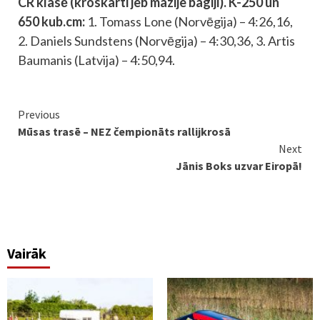
CR klasē (kroskarti jeb mazije bagiji). K-250 un
650 kub.cm:
1. Tomass Lone (Norvēgija) – 4:26,16,
2. Daniels Sundstens (Norvēgija) – 4:30,36, 3. Artis
Baumanis (Latvija) – 4:50,94.
Continue
Previous
Mūsas trasē – NEZ čempionāts rallijkrosā
Reading
Next
Jānis Boks uzvar Eiropā!
Vairāk