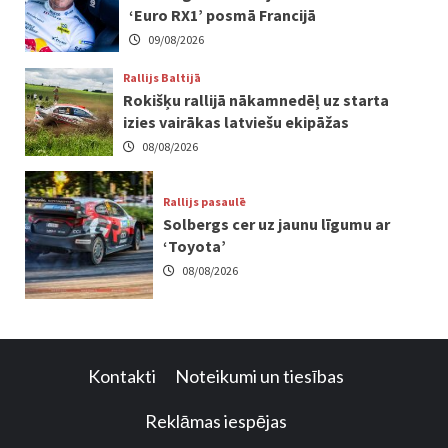
‘Euro RX1’ posmā Francijā
09/08/2026
Rallijs Baltijā
Rokišķu rallijā nākamnedēļ uz starta
izies vairākas latviešu ekipāžas
08/08/2026
Rallijs pasaulē
Solbergs cer uz jaunu līgumu ar
‘Toyota’
08/08/2026
Kontakti
Noteikumi un tiesības
Reklāmas iespējas