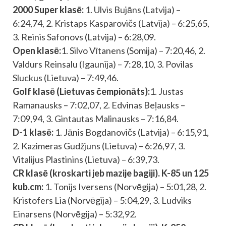
2000 Super klasē:
1. Ulvis Bujāns (Latvija) –
6:24,74, 2. Kristaps Kasparovičs (Latvija) – 6:25,65,
3. Reinis Safonovs (Latvija) – 6:28,09.
Open klasē:
1. Silvo Vītanens (Somija) – 7:20,46, 2.
Valdurs Reinsalu (Igaunija) – 7:28,10, 3. Povilas
Sluckus (Lietuva) – 7:49,46.
Golf klasē (Lietuvas čempionāts):
1. Justas
Ramanausks – 7:02,07, 2. Edvinas Beļausks –
7:09,94, 3. Gintautas Malinausks – 7:16,84.
D-1 klasē:
1. Jānis Bogdanovičs (Latvija) – 6:15,91,
2. Kazimeras Gudžjuns (Lietuva) – 6:26,97, 3.
Vitalijus Plastinins (Lietuva) – 6:39,73.
CR klasē (kroskarti jeb mazije bagiji). K-85 un 125
kub.cm:
1. Tonijs Iversens (Norvēgija) – 5:01,28, 2.
Kristofers Lia (Norvēgija) – 5:04,29, 3. Ludviks
Einarsens (Norvēgija) – 5:32,92.