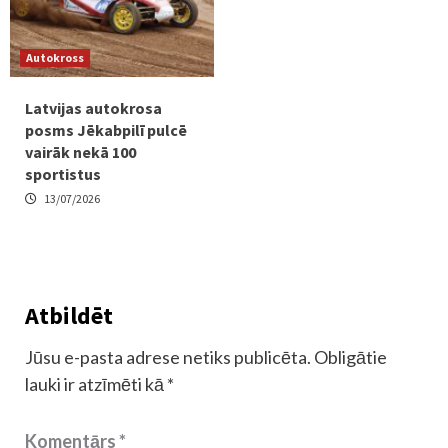
Autokross
Latvijas autokrosa
posms Jēkabpilī pulcē
vairāk nekā 100
sportistus
13/07/2026
Atbildēt
Jūsu e-pasta adrese netiks publicēta.
Obligātie
lauki ir atzīmēti kā
*
Komentārs
*