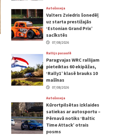
Autošoseja
Valters Zviedris šonedēļ
uz starta prestižajās
‘Estonian Grand Prix’
sacīkstēs
07/08/2026
Rallijs pasaulē
Paragvajas WRC rallijam
pieteiktas 60 ekipāžas,
‘Rally1’ klasē brauks 10
mašīnas
07/08/2026
Autošoseja
Kūrortpilsētas izklaides
satiekas ar autosportu –
Pērnavā notiks ‘Baltic
Time Attack’ otrais
posms