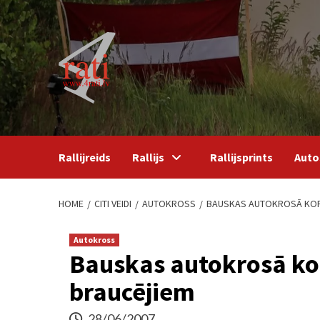
Skip
to
content
Rallijreids
Rallijs
Rallijsprints
Auto
HOME
CITI VEIDI
AUTOKROSS
BAUSKAS AUTOKROSĀ KOPĀ
Autokross
Bauskas autokrosā kop
braucējiem
28/06/2007