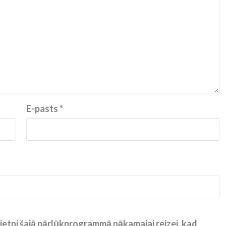
E-pasts
*
ietni šajā pārlūkprogrammā nākamajai reizei, kad