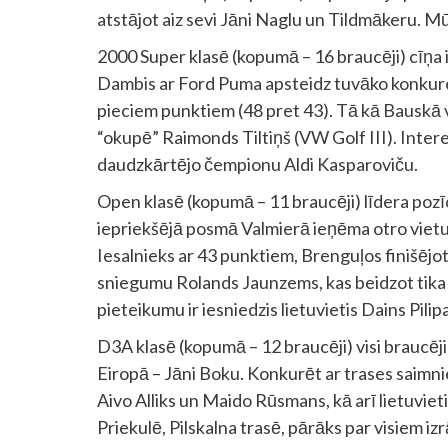
atstājot aiz sevi Jāni Naglu un Tildmākeru. Mūs
2000 Super klasē (kopumā – 16 braucēji) cīņa 
Dambis ar Ford Puma apsteidz tuvāko konkure
pieciem punktiem (48 pret 43). Tā kā Bauskā v
“okupē” Raimonds Tiltiņš (VW Golf III). Intere
daudzkārtējo čempionu Aldi Kasparoviču.
Open klasē (kopumā – 11 braucēji) līdera pozīci
iepriekšējā posmā Valmierā ieņēma otro vietu
Iesalnieks ar 43 punktiem, Brenguļos finišējot
sniegumu Rolands Jaunzems, kas beidzot tika
pieteikumu ir iesniedzis lietuvietis Dains Pilip
D3A klasē (kopumā – 12 braucēji) visi braucēji 
Eiropā – Jāni Boku. Konkurēt ar trases saimnie
Aivo Alliks un Maido Rūsmans, kā arī lietuvie
Priekulē, Pilskalna trasē, pārāks par visiem izr