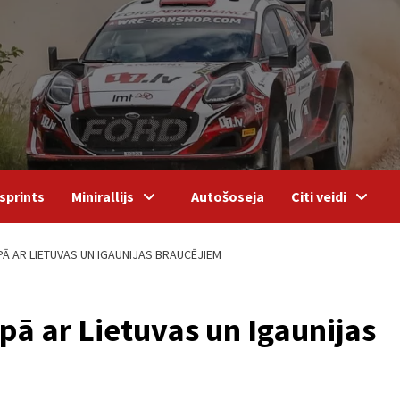
sprints
Minirallijs
Autošoseja
Citi veidi
 AR LIETUVAS UN IGAUNIJAS BRAUCĒJIEM
ā ar Lietuvas un Igaunijas