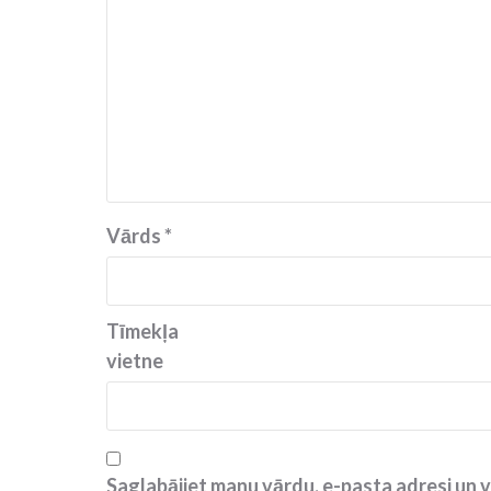
Vārds
*
Tīmekļa
vietne
Saglabājiet manu vārdu, e-pasta adresi un v