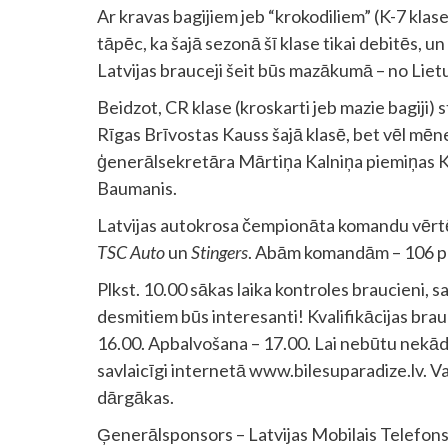
Ar kravas bagijiem jeb “krokodiliem” (K-7 klase,
tāpēc, ka šajā sezonā šī klase tikai debitēs, un
Latvijas brauceji šeit būs mazākumā – no Liet
Beidzot, CR klase (kroskarti jeb mazie bagiji) st
Rīgas Brīvostas Kauss šajā klasē, bet vēl mē
ģenerālsekretāra Mārtiņa Kalniņa piemiņas Ka
Baumanis.
Latvijas autokrosa čempionāta komandu vērtē
TSC Auto
un
Stingers
. Abām komandām – 106 p
Plkst. 10.00 sākas laika kontroles braucieni, 
desmitiem būs interesanti! Kvalifikācijas brauc
16.00. Apbalvošana – 17.00. Lai nebūtu nekād
savlaicīgi internetā www.bilesuparadize.lv. Var
dārgākas.
Ģenerālsponsors – Latvijas Mobilais Telefons,