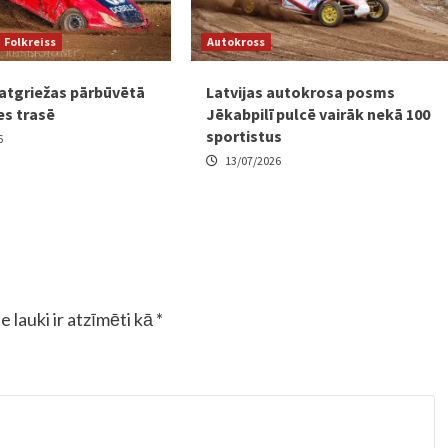
Folkreiss
Autokross
 atgriežas pārbūvētā
Latvijas autokrosa posms
es trasē
Jēkabpilī pulcē vairāk nekā 100
sportistus
6
13/07/2026
e lauki ir atzīmēti kā
*