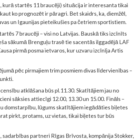
 kurā startēs 11 braucēji) situācija ir interesanta tikai
 kaut ko prognozēt ir pāragri. Bet skaidrs, ka, diemžēl,
uvas un Igaunijas pieteikušies pa četriem sportistiem.
artēs 7 braucēji – visi no Latvijas. Bauskā tiks izcīnīts
neša sākumā Brenguļu trasē tie sacentās ilggadējā LAF
usa pirmā posma ietvaros, kur uzvaru izcīnīja Artis
jumā pēc pirmajiem trim posmiem divas līdervienības –
unkti.
sacensību atklāšana būs pl.11.30. Skatītājiem jau no
ieni sāksies attiecīgi 12.00, 13.30 un 15.00. Fināls –
u domstarpību, lūgums skatītājiem iegādāties biļetes
at pirkt, protams, uz vietas, tikai biļetes tur būs
 sadarbības partneri Rīgas Brīvosta, kompānija Stokker,