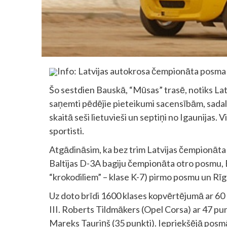
Info: Latvijas autokrosa čempionāta posm
Šo sestdien Bauskā, “Mūsas” trasē, notiks La
saņemti pēdējie pieteikumi sacensībām, sadalī
skaitā seši lietuvieši un septiņi no Igaunijas.
sportisti.
Atgādināsim, ka bez trim Latvijas čempionāta 
Baltijas D-3A bagiju čempionāta otro posmu, B
“krokodiliem” – klase K-7) pirmo posmu un Rīg
Uz doto brīdi 1600 klases kopvērtējumā ar 60 
III. Roberts Tildmākers (Opel Corsa) ar 47 pu
Mareks Tauriņš (35 punkti). Iepriekšējā posmā 