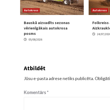
Autokross
Autokross
Bauskā aizvadīts sezonas
Folkreiss
vērienīgākais autokrosa
Aizkraukl
posms
24/07/202
05/08/2026
Atbildēt
Jūsu e-pasta adrese netiks publicēta.
Obligāti
Komentārs
*