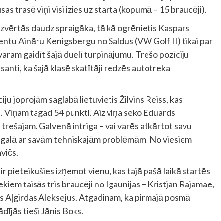
as trasē viņi visi izies uz starta (kopumā – 15 braucēji).
izvērtās daudz spraigāka, tā kā ogrēnietis Kaspars
ntu Aināru Kenigsbergu no Saldus (VW Golf II) tikai par
aram gaidīt šajā duelī turpinājumu. Trešo pozīciju
santi, ka šajā klasē skatītāji redzēs autotreka
ju joprojām saglabā lietuvietis Žilvins Reiss, kas
. Viņam tagad 54 punkti. Aiz viņa seko Eduards
 trešajam. Galvenā intriga – vai varēs atkārtot savu
 galā ar savām tehniskajām problēmām. No viesiem
avičs.
ir pieteikušies izņemot vienu, kas tajā pašā laikā startēs
kiem taisās tris braucēji no Igaunijas – Kristjan Rajamae,
tis Aļgirdas Aleksejus. Atgadinam, ka pirmajā posmā
ādījās tieši Jānis Boks.