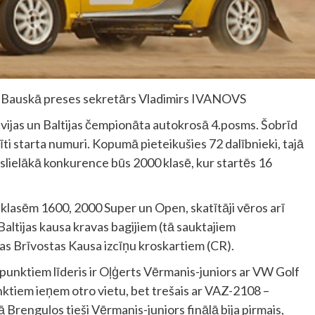
a Bauskā preses sekretārs Vladimirs IVANOVS
tvijas un Baltijas čempionāta autokrosā 4.posms. Šobrīd
ti starta numuri. Kopumā pieteikušies 72 dalībnieki, tajā
 Vislielākā konkurence būs 2000 klasē, kur startēs 16
klasēm 1600, 2000 Super un Open, skatītāji vēros arī
altijas kausa kravas bagijiem (tā sauktajiem
as Brīvostas Kausa izcīņu kroskartiem (CR).
punktiem līderis ir Oļģerts Vērmanis-juniors ar VW Golf
nktiem ieņem otro vietu, bet trešais ar VAZ-2108 –
Brenguļos tieši Vērmanis-juniors finālā bija pirmais,