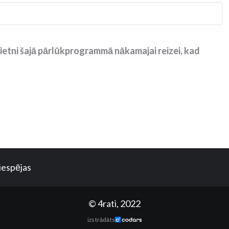
ietni šajā pārlūkprogrammā nākamajai reizei, kad
iespējas
© 4rati, 2022
izstrādāts