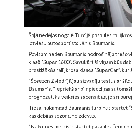
Šajā nedēļas nogalē Turcijā pasaules rallijkr
latviešu autosportists Jānis Baumanis.
Pavisam neden Baumanis nodrošināja trešo vie
klasē “Super 1600”. Savukārt šī viņam būs debija
prestižākās rallijkrosa klases “SuperCar”, kur 
“Šosezon Zviedrijā jau aizvadīju testus ar šādu 
Baumanis. “Iepriekš ar pilnpiedziņas automašī
prognozēt, kā veiksies sacensībās, jo arī pārējie 
Tiesa, nākamgad Baumanis turpinās startēt “
kas debijas sezonā neizdevās.
“Nākotnes mērķis ir startēt pasaules čempion