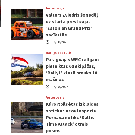
Autošoseja
Valters Zviedris šonedēļ
uz starta prestižajās
‘Estonian Grand Prix’
sacīkstēs
07/08/2026
Rallijs pasaulē
Paragvajas WRC rallijam
pieteiktas 60 ekipāžas,
‘Rally1’ klasē brauks 10
mašīnas
07/08/2026
Autošoseja
Kūrortpilsētas izklaides
satiekas ar autosportu –
Pērnavā notiks ‘Baltic
Time Attack’ otrais
posms