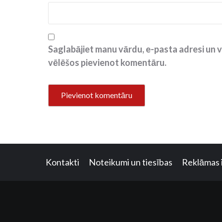
Saglabājiet manu vārdu, e-pasta adresi un v
vēlēšos pievienot komentāru.
Kontakti
Noteikumi un tiesības
Reklāmas 