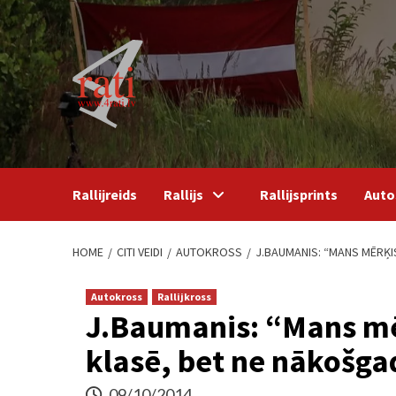
Skip
to
content
Rallijreids
Rallijs
Rallijsprints
Auto
HOME
CITI VEIDI
AUTOKROSS
J.BAUMANIS: “MANS MĒRĶI
Autokross
Rallijkross
J.Baumanis: “Mans mēr
klasē, bet ne nākošga
09/10/2014