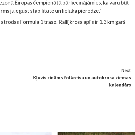
sezonā Eiropas čempionātā pārliecinājāmies, ka varu būt
irms jāiegūst stabilitāte un lielāka pieredze.”
 atrodas Formula 1 trase. Rallijkrosa aplis ir 1.3 km garš
Next
Kļuvis zināms folkreisa un autokrosa ziemas
kalendārs