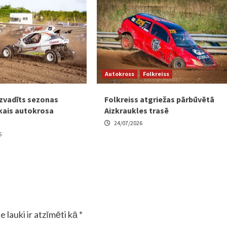
Autokross
Folkreiss
zvadīts sezonas
Folkreiss atgriežas pārbūvētā
kais autokrosa
Aizkraukles trasē
24/07/2026
6
e lauki ir atzīmēti kā
*