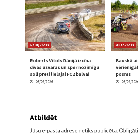
Rallijkross
Autokross
Roberts Vītols Dānijā izcīna
Bauskā ai
divas uzvaras un sper nozīmīgu
vērienīgā
soli pretī lielajai FC2 balvai
posms
05/08/2026
05/08/202
Atbildēt
Jūsu e-pasta adrese netiks publicēta.
Obligāti