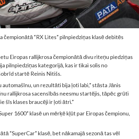
osa čempionātā “RX Lites” pilnpiedziņas klasē debitēs
tu Eiropas rallijkrosa čempionātā divu riteņu piedziņas
 pilnpiedziņas kategorijā, kas ir tikai solis no
šobrīd startē Reinis Nitišs.
automašīnu, un rezultāti bija ļoti labi,” stāsta Jānis
nu rallijkrosa sacensībās neesmu startējis, tāpēc grūti
šīs klases braucēji ir ļoti ātri.”
Super 1600” klasē un mērķē kļūt par Eiropas čempionu,
ātā “SuperCar” klasē, bet nākamajā sezonā tas vēl