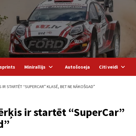
sprints
Minirallijs
Autošoseja
Citi veidi
S IR STARTĒT “SUPERCAR” KLASĒ, BET NE NĀKOŠGAD”
ķis ir startēt “SuperCar”
d”