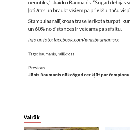
nenotiks,” skaidro Baumanis. “Šogad debijas 
ļoti ātrs un braukt visiem pa priekšu, taču visp
Stambulas rallijkrosa trase ierīkota turpat, kur
un 60% no distances ir veicama pa asfaltu.
Info un foto: facebook.com/janisbaumanisrx
Tags:
baumanis
,
rallijkross
Continue
Previous
Jānis Baumanis nākošgad cer kļūt par čempionu
Reading
Vairāk