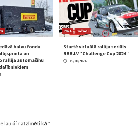
di
2024
Dažādi
piedāvā balvu fondu
Startē virtuālā rallija seriāls
allijsprinta un
RBR.LV “Challenge Cup 2024”
o rallija automašīnu
15/10/2024
 dalībniekiem
6
e lauki ir atzīmēti kā
*