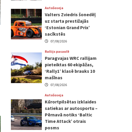
Autošoseja
Valters Zviedris šonedēļ
uz starta prestižajās
‘Estonian Grand Prix’
sacīkstēs
07/08/2026
Rallijs pasaulē
Paragvajas WRC rallijam
pieteiktas 60 ekipāžas,
‘Rally1’ klasē brauks 10
mašīnas
07/08/2026
Autošoseja
Kūrortpilsētas izklaides
satiekas ar autosportu –
Pērnavā notiks ‘Baltic
Time Attack’ otrais
posms