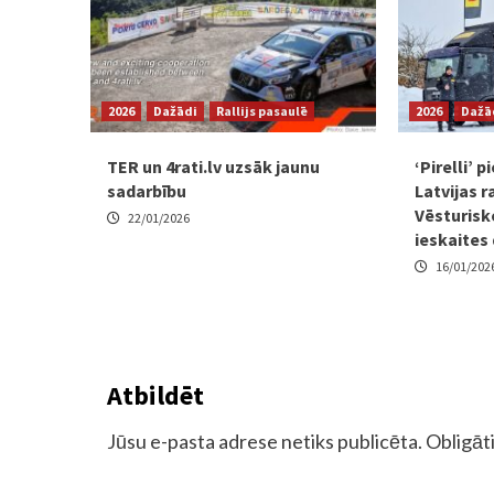
2026
Dažādi
Rallijs pasaulē
2026
Dažā
TER un 4rati.lv uzsāk jaunu
‘Pirelli’ 
sadarbību
Latvijas r
Vēsturisk
22/01/2026
ieskaites
16/01/202
Atbildēt
Jūsu e-pasta adrese netiks publicēta.
Obligāti