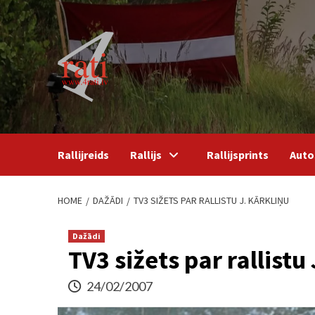
Skip
to
content
Rallijreids
Rallijs
Rallijsprints
Auto
HOME
DAŽĀDI
TV3 SIŽETS PAR RALLISTU J. KĀRKLIŅU
Dažādi
TV3 sižets par rallistu
24/02/2007