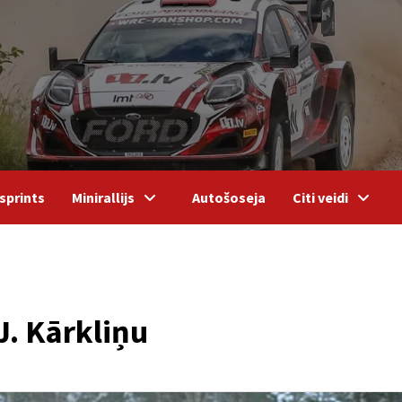
sprints
Minirallijs
Autošoseja
Citi veidi
 J. Kārkliņu