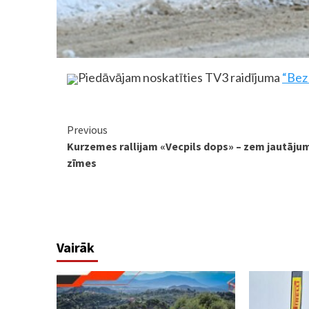
Piedāvājam noskatīties TV3 raidījuma
“Bez
Continue
Previous
Kurzemes rallijam «Vecpils dops» – zem jautāju
Reading
zīmes
Vairāk