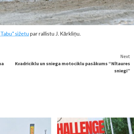
 Tabu” sižetu
par rallistu J. Kārkliņu.
Next
ma
Kvadriciklu un sniega motociklu pasākums “Nītaures
sniegi”