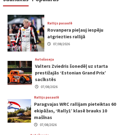
Rallijs pasaulē
Rovanpera pieļauj iespēju
atgriezties rallijā
07/08/2026
Autošoseja
Valters Zviedris šonedēļ uz starta
prestižajās ‘Estonian Grand Prix’
sacīkstēs
07/08/2026
Rallijs pasaulē
Paragvajas WRC rallijam pieteiktas 60
ekipāžas, ‘Rally1’ klasē brauks 10
mašīnas
07/08/2026