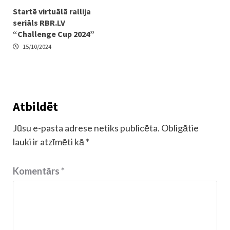
Startē virtuālā rallija
seriāls RBR.LV
“Challenge Cup 2024”
15/10/2024
Atbildēt
Jūsu e-pasta adrese netiks publicēta.
Obligātie
lauki ir atzīmēti kā
*
Komentārs
*