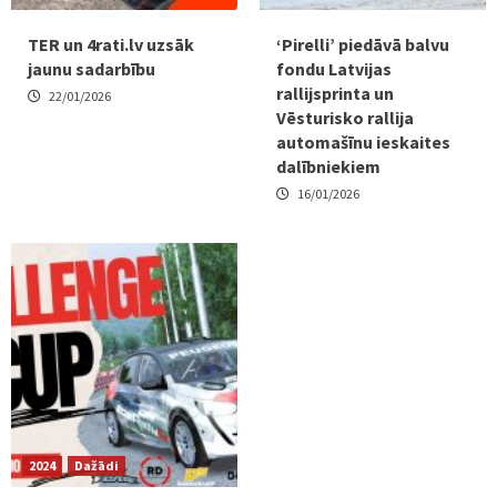
TER un 4rati.lv uzsāk
‘Pirelli’ piedāvā balvu
jaunu sadarbību
fondu Latvijas
rallijsprinta un
22/01/2026
Vēsturisko rallija
automašīnu ieskaites
dalībniekiem
16/01/2026
2024
Dažādi