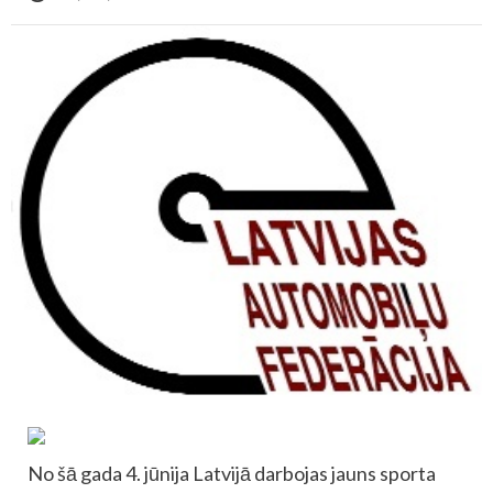
No šā gada 4. jūnija Latvijā darbojas jauns sporta