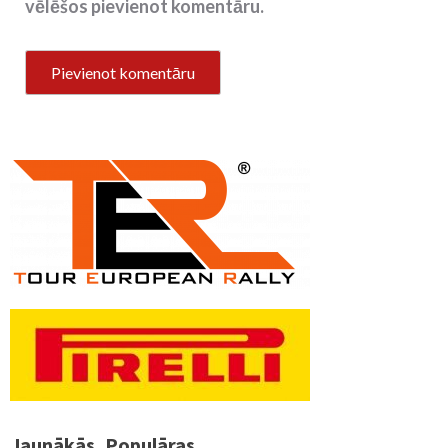
vēlēšos pievienot komentāru.
Jaunākās
Populāras