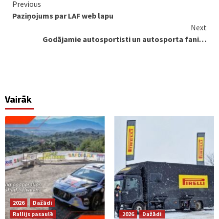
Continue
Previous
Paziņojums par LAF web lapu
Reading
Next
Godājamie autosportisti un autosporta fani…
Vairāk
2026
Dažādi
Rallijs pasaulē
2026
Dažādi