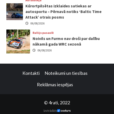
Autošoseja
Kūrortpilsētas izklaides satiekas ar
autosportu – Pērnavā notiks ‘Baltic Time
Attack’ otrais posms
06/08/2026
Rallijs pasaulē
Noivils un Furmo nav droši par dalību
nākamā gada WRC sezonā
06/08/2026
Kontakti
Noteikumi un tiesības
Reklāmas iespējas
© 4rati, 2022
izstrādāts