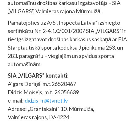
automašīnu drošības karkasu izgatavotājs – SIA
„VILGARS”, Valmieras rajona Mūrmuižā.
Pamatojoties uz A/S „Inspecta Latvia” izsniegto
sertifikātu Nr. 2-4.1.0/001/2007 SIA „VILGARS” ir
tiesīgs izgatavot drošības karkasus saskaņā ar FIA
Starptautiskā sporta kodeksa J pielikuma 253. un
283. paragrāfu – vieglajām un apvidus sporta
automašīnām.
SIA „VILGARS” kontakti:
Aigars Deriņš, m.t.26520467
Didzis Moisejs, m.t. 26056639
e-mail:
didzis_m@tvnet.lv
Adrese: „Grantskalni” 10, Mūrmuiža,
Valmieras rajons, LV-4224