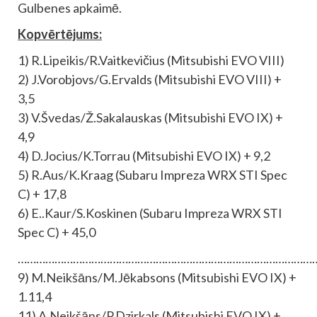
Gulbenes apkaimē.
Kopvērtējums:
1) R.Lipeikis/R.Vaitkevičius (Mitsubishi EVO VIII)
2) J.Vorobjovs/G.Ervalds (Mitsubishi EVO VIII) +
3,5
3) V.Švedas/Ž.Sakalauskas (Mitsubishi EVO IX) +
4,9
4) D.Jocius/K.Torrau (Mitsubishi EVO IX) + 9,2
5) R.Aus/K.Kraag (Subaru Impreza WRX STI Spec
C) + 17,8
6) E..Kaur/S.Koskinen (Subaru Impreza WRX STI
Spec C) + 45,0
……………………………………………………………………………………
9) M.Neikšāns/M.Jēkabsons (Mitsubishi EVO IX) +
1.11,4
11) A.Neikšāns/P.Dzirkals (Mitsubishi EVO IX) +