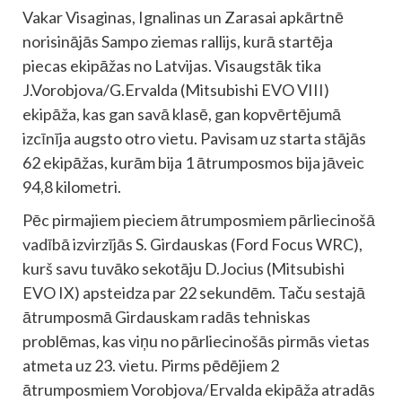
Vakar Visaginas, Ignalinas un Zarasai apkārtnē
norisinājās Sampo ziemas rallijs, kurā startēja
piecas ekipāžas no Latvijas. Visaugstāk tika
J.Vorobjova/G.Ervalda (Mitsubishi EVO VIII)
ekipāža, kas gan savā klasē, gan kopvērtējumā
izcīnīja augsto otro vietu. Pavisam uz starta stājās
62 ekipāžas, kurām bija 1 ātrumposmos bija jāveic
94,8 kilometri.
Pēc pirmajiem pieciem ātrumposmiem pārliecinošā
vadībā izvirzījās S. Girdauskas (Ford Focus WRC),
kurš savu tuvāko sekotāju D.Jocius (Mitsubishi
EVO IX) apsteidza par 22 sekundēm. Taču sestajā
ātrumposmā Girdauskam radās tehniskas
problēmas, kas viņu no pārliecinošās pirmās vietas
atmeta uz 23. vietu. Pirms pēdējiem 2
ātrumposmiem Vorobjova/Ervalda ekipāža atradās