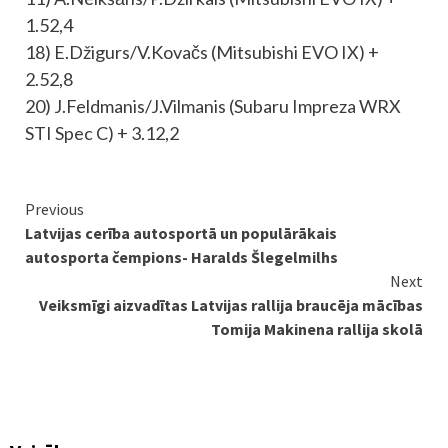
1.52,4
18) E.Džigurs/V.Kovačs (Mitsubishi EVO IX) +
2.52,8
20) J.Feldmanis/J.Vilmanis (Subaru Impreza WRX
STI Spec C) + 3.12,2
Continue
Previous
Latvijas cerība autosportā un populārākais
Reading
autosporta čempions- Haralds Šlegelmilhs
Next
Veiksmīgi aizvadītas Latvijas rallija braucēja mācības
Tomija Makinena rallija skolā