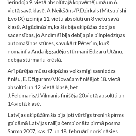
ierindoja 9. vietā absolūtajā kopvērtējumā un 6.
vietā savā klasē. A.Neikšāns/P.Dzirkals (Mitsubishi
Evo IX) izcīnīja 11. vietu absolūti un 8 vietu savā
klasē. Atgādināsim, ka šīs bija ekipāžas debijas
sacensības, jo Andim šī bija debija pie pilnpiedziņas
automašīnas stūres, savukārt Pēterim, kurš
nomainīja Anda ilggadējo stūrmani Edgaru Utānu,
debija stūrmaņu krēslā.
Arī pārējas mūsu ekipāžas veiksmīgi sasniedza
finišu, E.Džiguram/V.Kovačam finišējot 18. vietā
absolūti un 12. vietā klasē, bet
J.Feldmanis/J.Vilmanis finišēja 20.vietā absolūti un
14.vietā klasē.
Latvijas ekipāžām šis bija ļoti vērtīgs treniņš pirms
gaidāmā Latvijas rallija čempionāta pirmā posma
Sarma 2007, kas 17.un 18. februārī norisināsies