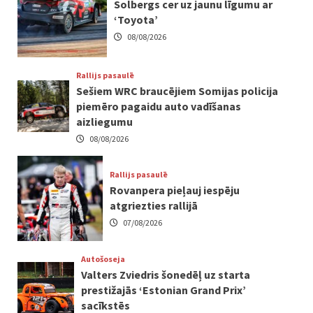
Solbergs cer uz jaunu līgumu ar
‘Toyota’
08/08/2026
Rallijs pasaulē
Sešiem WRC braucējiem Somijas policija
piemēro pagaidu auto vadīšanas
aizliegumu
08/08/2026
Rallijs pasaulē
Rovanpera pieļauj iespēju
atgriezties rallijā
07/08/2026
Autošoseja
Valters Zviedris šonedēļ uz starta
prestižajās ‘Estonian Grand Prix’
sacīkstēs