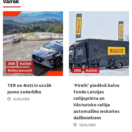
Vairāk
2026
Dažādi
Rallijs pasaulē
2026
Dažādi
TER un 4rati.lv uzsāk
‘Pirelli’ piedāvā balvu
jaunu sadarbību
fondu Latvijas
rallijsprinta un
22/01/2026
Vēsturisko rallija
automašīnu ieskaites
dalībniekiem
16/01/2026