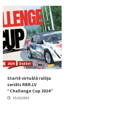
2024
Dažādi
Startē virtuālā rallija
seriāls RBR.LV
“Challenge Cup 2024”
15/10/2024