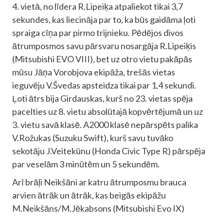
4. vietā, no līdera R.Lipeiķa atpaliekot tikai 3,7
sekundes, kas liecināja par to, ka būs gaidāma ļoti
spraiga cīņa par pirmo trijnieku. Pēdējos divos
ātrumposmos savu pārsvaru nosargāja R.Lipeiķis
(Mitsubishi EVO VIII), bet uz otro vietu pakāpās
mūsu Jāņa Vorobjova ekipāža, trešās vietas
ieguvēju V.Švedas apsteidza tikai par 1,4 sekundi.
Ļoti ātrs bija Girdauskas, kurš no 23. vietas spēja
pacelties uz 8. vietu absolūtajā kopvērtējumā un uz
3. vietu savā klasē. A2000 klasē nepārspēts palika
V.Rožukas (Suzuku Swift), kurš savu tuvāko
sekotāju J.Veitekūnu (Honda Civic Type R) pārspēja
par veselām 3 minūtēm un 5 sekundēm.
Arī brāļi Neikšāni ar katru ātrumposmu brauca
arvien ātrāk un ātrāk, kas beigās ekipāžu
M.Neikšāns/M.Jēkabsons (Mitsubishi Evo IX)