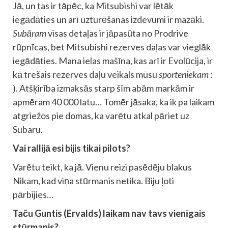
Jā, un tas ir tāpēc, ka Mitsubishi var lētāk
iegādāties un arī uzturēšanas izdevumi ir mazāki.
Subāram
visas detaļas ir jāpasūta no Prodrive
rūpnīcas, bet Mitsubishi rezerves daļas var vieglāk
iegādāties. Mana ielas mašīna, kas arī ir Evolūcija, ir
kā trešais rezerves daļu veikals mūsu
sporteniekam
:
). Atšķirība izmaksās starp šīm abām markām ir
apmēram 40 000 latu… Tomēr jāsaka, ka ik pa laikam
atgriežos pie domas, ka varētu atkal pāriet uz
Subaru.
Vai rallijā esi bijis tikai pilots?
Varētu teikt, ka jā. Vienu reizi pasēdēju blakus
Nikam, kad viņa stūrmanis netika. Biju ļoti
pārbijies…
Taču Guntis (Ervalds) laikam nav tavs vienīgais
stūrmanis?