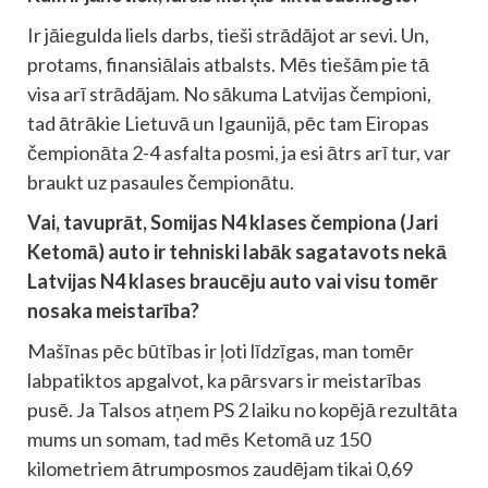
Ir jāiegulda liels darbs, tieši strādājot ar sevi. Un,
protams, finansiālais atbalsts. Mēs tiešām pie tā
visa arī strādājam. No sākuma Latvijas čempioni,
tad ātrākie Lietuvā un Igaunijā, pēc tam Eiropas
čempionāta 2-4 asfalta posmi, ja esi ātrs arī tur, var
braukt uz pasaules čempionātu.
Vai, tavuprāt, Somijas N4 klases čempiona (Jari
Ketomā) auto ir tehniski labāk sagatavots nekā
Latvijas N4 klases braucēju auto vai visu tomēr
nosaka meistarība?
Mašīnas pēc būtības ir ļoti līdzīgas, man tomēr
labpatiktos apgalvot, ka pārsvars ir meistarības
pusē. Ja Talsos atņem PS 2 laiku no kopējā rezultāta
mums un somam, tad mēs Ketomā uz 150
kilometriem ātrumposmos zaudējam tikai 0,69