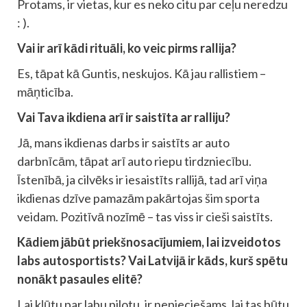
Protams, ir vietas, kur es neko citu par ceļu neredzu
: ).
Vai ir arī kādi rituāli, ko veic pirms rallija?
Es, tāpat kā Guntis, neskujos. Kā jau rallistiem –
māņticība.
Vai Tava ikdiena arī ir saistīta ar ralliju?
Jā, mans ikdienas darbs ir saistīts ar auto
darbnīcām, tāpat arī auto riepu tirdzniecību.
Īstenībā, ja cilvēks ir iesaistīts rallijā, tad arī viņa
ikdienas dzīve pamazām pakārtojas šim sporta
veidam. Pozitīvā nozīmē – tas viss ir cieši saistīts.
Kādiem jābūt priekšnosacījumiem, lai izveidotos
labs autosportists? Vai Latvijā ir kāds, kurš spētu
nonākt pasaules elitē?
Lai kļūtu par labu pilotu, ir nepieciešams, lai tas būtu