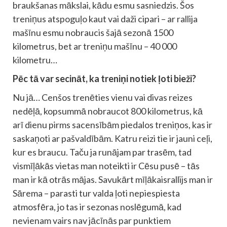
braukšanas mākslai, kādu esmu sasniedzis. Šos
treniņus atspoguļo kaut vai daži cipari – ar rallija
mašīnu esmu nobraucis šajā sezonā 1500
kilometrus, bet ar treniņu mašīnu – 40 000
kilometru…
Pēc tā var secināt, ka treniņi notiek ļoti bieži?
Nu jā… Cenšos trenēties vienu vai divas reizes
nedēļā, kopsummā nobraucot 800 kilometrus, kā
arī dienu pirms sacensībām piedalos treniņos, kas ir
saskaņoti ar pašvaldībām. Katru reizi tie ir jauni ceļi,
kur es braucu. Taču ja runājam par trasēm, tad
vismīļākās vietas man noteikti ir Cēsu pusē – tās
man ir kā otrās mājas. Savukārt mīļākais
rallijs man ir
Sārema – parasti tur valda ļoti nepiespiesta
atmosfēra, jo tas ir sezonas noslēgumā, kad
nevienam vairs nav jācīnās par punktiem