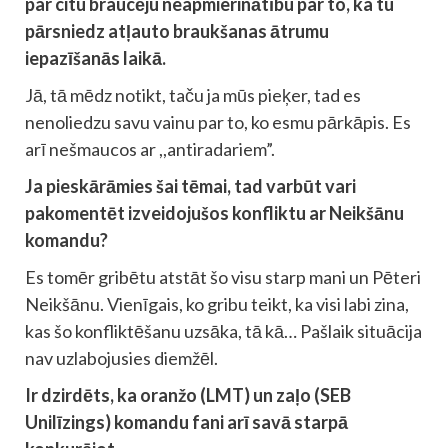
par citu braucēju neapmierinātību par to, ka tu
pārsniedz atļauto braukšanas ātrumu
iepazīšanās laikā.
Jā, tā mēdz notikt, taču ja mūs pieķer, tad es
nenoliedzu savu vainu par to, ko esmu pārkāpis. Es
arī nešmaucos ar ,,antiradariem”.
Ja pieskārāmies šai tēmai, tad varbūt vari
pakomentēt izveidojušos konfliktu ar Neikšānu
komandu?
Es tomēr gribētu atstāt šo visu starp mani un Pēteri
Neikšānu. Vienīgais, ko gribu teikt, ka visi labi zina,
kas šo konfliktēšanu uzsāka, tā kā… Pašlaik situācija
nav uzlabojusies diemžēl.
Ir dzirdēts, ka oranžo (LMT) un zaļo (SEB
Unilīzings) komandu fani arī savā starpā