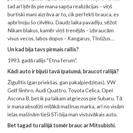
tad arī ķērās pie mana sapņa realizācijas – viņš
burtiski mani aizrāva ar to, cik perfekti brauca, es
apbrīnoju šo cilvēku. Daudz laika pavadīju, sēžot
Nikam blakus, kamēr viņš trenējās – izbraucām
visus vecos, labos dopus – Kangarus, Tīnūžus…
Un kad bija tavs pirmais rallis?
1993. gadā rallijs “Etna ferum”.
Kādi auto ir bijuši tavā īpašumā, braucot rallijā?
Žigulītis (gan priekšas, gan pakaļpiedziņas), VW
Golf Sinhro, Audi Quattro, Toyota Celica, Opel
Ascona B, bet ik pa laikam atgriezos pie Subaru. Tā
ir mana absolūti mīļākā mašīnas marka, arī no visām
ielas mašīnām tieši STi bija man vistuvākais auto.
Bet tagad tu rallijā tomēr brauc ar Mitsubishi.