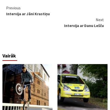
Continue
Previous
Intervija ar Jāni Krastiņu
Reading
Next
Intervija ar Danu Lešču
Vairāk