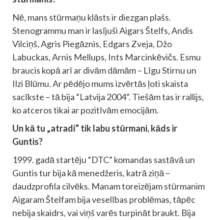
Nē, mans stūrmaņu klāsts ir diezgan plašs.
Stenogrammu man ir lasījuši Aigars Štelfs, Andis
Vilciņš, Agris Piegāznis, Edgars Zveja, Džo
Labuckas, Arnis Mellups, Ints Marcinkēvičs. Esmu
braucis kopā arī ar divām dāmām – Līgu Stirnu un
Ilzi Blūmu. Ar pēdējo mums izvērtās ļoti skaista
sacīkste – tā bija “Latvija 2004”. Tiešām tas ir rallijs,
ko atceros tikai ar pozitīvām emocijām.
Un kā tu „atradi” tik labu stūrmani, kāds ir
Guntis?
1999. gadā startēju “DTC” komandas sastāvā un
Guntis tur bija kā menedžeris, katrā ziņā –
daudzprofila cilvēks. Manam toreizējam stūrmanim
Aigaram Štelfam bija veselības problēmas, tāpēc
nebija skaidrs, vai viņš varēs turpināt braukt. Bija