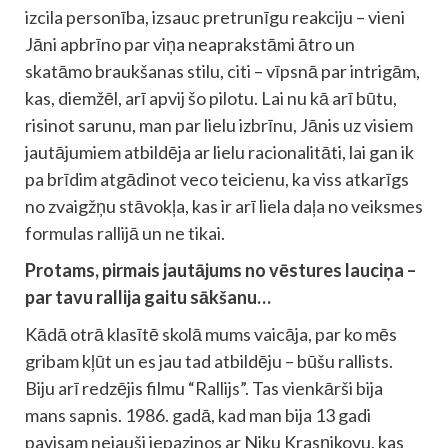
izcila personība, izsauc pretrunīgu reakciju – vieni
Jāni apbrīno par viņa neaprakstāmi ātro un
skatāmo braukšanas stilu, citi – vīpsnā par intrigām,
kas, diemžēl, arī apvij šo pilotu. Lai nu kā arī būtu,
risinot sarunu, man par lielu izbrīnu, Jānis uz visiem
jautājumiem atbildēja ar lielu racionalitāti, lai gan ik
pa brīdim atgādinot veco teicienu, ka viss atkarīgs
no zvaigžņu stāvokļa, kas ir arī liela daļa no veiksmes
formulas rallijā un ne tikai.
Protams, pirmais jautājums no vēstures lauciņa –
par tavu rallija gaitu sākšanu…
Kādā otrā klasītē skolā mums vaicāja, par ko mēs
gribam kļūt un es jau tad atbildēju – būšu rallists.
Biju arī redzējis filmu “Rallijs”. Tas vienkārši bija
mans sapnis. 1986. gadā, kad man bija 13 gadi
pavisam nejauši iepazinos ar Niku Krasņikovu, kas