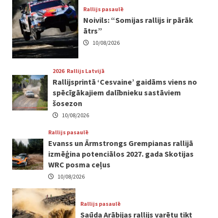
Rallijs pasaulē
Noivils: “Somijas rallijs ir pārāk
ātrs”
10/08/2026
2026
Rallijs Latvijā
Rallijsprintā ‘Cesvaine’ gaidāms viens no
spēcīgākajiem dalībnieku sastāviem
šosezon
10/08/2026
Rallijs pasaulē
Evanss un Ārmstrongs Grempianas rallijā
izmēģina potenciālos 2027. gada Skotijas
WRC posma ceļus
10/08/2026
Rallijs pasaulē
Saūda Arābijas rallijs varētu tikt