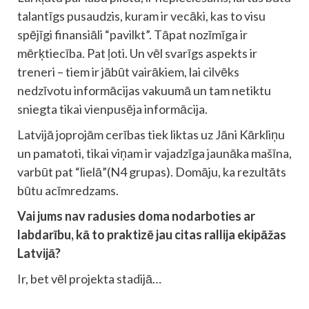
talantīgs pusaudzis, kuram ir vecāki, kas to visu
spējīgi finansiāli “pavilkt”. Tāpat nozīmīga ir
mērķtiecība. Pat ļoti. Un vēl svarīgs aspekts ir
treneri – tiem ir jābūt vairākiem, lai cilvēks
nedzīvotu informācijas vakuumā un tam netiktu
sniegta tikai vienpusēja informācija.
Latvijā joprojām cerības tiek liktas uz Jāni Kārkliņu
un pamatoti, tikai viņam ir vajadzīga jaunāka mašīna,
varbūt pat “lielā”(N4 grupas). Domāju, ka rezultāts
būtu acīmredzams.
Vai jums nav radusies doma nodarboties ar
labdarību, kā to praktizē jau citas rallija ekipāžas
Latvijā?
Ir, bet vēl projekta stadijā…