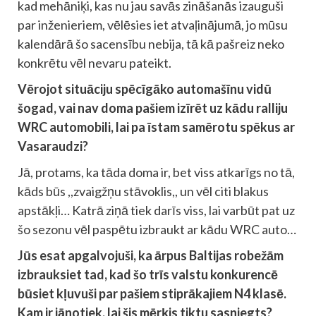
kad mehāniķi, kas nu jau savās zināšanās izauguši
par inženieriem, vēlēsies iet atvaļinājumā, jo mūsu
kalendārā šo sacensību nebija, tā kā pašreiz neko
konkrētu vēl nevaru pateikt.
Vērojot situāciju spēcīgāko automašīnu vidū
šogad, vai nav doma pašiem izīrēt uz kādu ralliju
WRC automobili, lai pa īstam samērotu spēkus ar
Vasaraudzi?
Jā, protams, ka tāda doma ir, bet viss atkarīgs no tā,
kāds būs ,,zvaigžņu stāvoklis,, un vēl citi blakus
apstākļi… Katrā ziņā tiek darīs viss, lai varbūt pat uz
šo sezonu vēl paspētu izbraukt ar kādu WRC auto…
Jūs esat apgalvojuši, ka ārpus Baltijas robežām
izbrauksiet tad, kad šo trīs valstu konkurencē
būsiet kļuvuši par pašiem stiprākajiem N4 klasē.
Kam ir jānotiek, lai šis mērķis tiktu sasniegts?