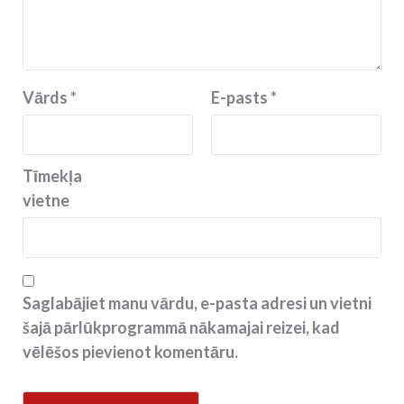
Vārds
*
E-pasts
*
Tīmekļa
vietne
Saglabājiet manu vārdu, e-pasta adresi un vietni
šajā pārlūkprogrammā nākamajai reizei, kad
vēlēšos pievienot komentāru.