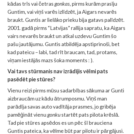
kādas trīs vai četras
gonkas
, pirms kurām prasīju
Guntim, vai viņš varēs izlīdzēt, ja Aigars nevarēs
braukt. Guntis ar lielāko prieku bija gatavs palīdzēt.
2001. gadā pirms “Latvijas” rallija sapratu, ka Aigars
vairs nevarēs braukt un atkal uzdevu Guntim šo
pašu jautājumu. Guntis atbildēja apstiprinoši, bet
kad pateicu – labi, tad rīt braucam, tad, protams,
viņam iestājās mazs šoka moments : ).
Vai tavs stūrmanis nav izrādījis vēlmi pats
pasēdēt pie stūres?
Vienu reizi pirms mūsu sadarbības sākuma ar Gunti
aizbraucām uz kādu ātrumposmu. Viņš man
parādīja savas auto vadītāja prasmes, jo gribēja
pamēģināt vienu
gonku
startēt pats pilota krēslā.
Tad pie stūres apsēdos es un pēc šī brauciena
Guntis pateica, ka vēlme būt par pilotu ir pārgājusi.