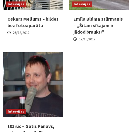
Intervijas
Intervijas
Oskars Mellums – bildes
Emīla Blūma stūrmanis
bez fotoaparāta
– „Šitam sīkajam ir
jādod braukt!”
28/12/2012
17/10/2012
Intervijas
101rūc – Gatis Panavs,