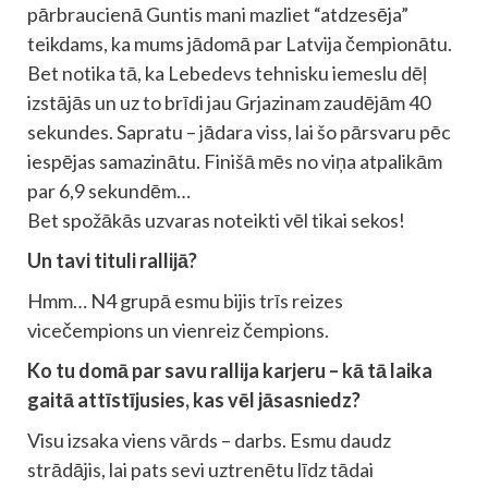
pārbraucienā Guntis mani mazliet “atdzesēja”
teikdams, ka mums jādomā par Latvija čempionātu.
Bet notika tā, ka Lebedevs tehnisku iemeslu dēļ
izstājās un uz to brīdi jau Grjazinam zaudējām 40
sekundes. Sapratu – jādara viss, lai šo pārsvaru pēc
iespējas samazinātu. Finišā mēs no viņa atpalikām
par 6,9 sekundēm…
Bet spožākās uzvaras noteikti vēl tikai sekos!
Un tavi tituli rallijā?
Hmm… N4 grupā esmu bijis trīs reizes
vicečempions un vienreiz čempions.
Ko tu domā par savu rallija karjeru – kā tā laika
gaitā attīstījusies, kas vēl jāsasniedz?
Visu izsaka viens vārds – darbs. Esmu daudz
strādājis, lai pats sevi uztrenētu līdz tādai