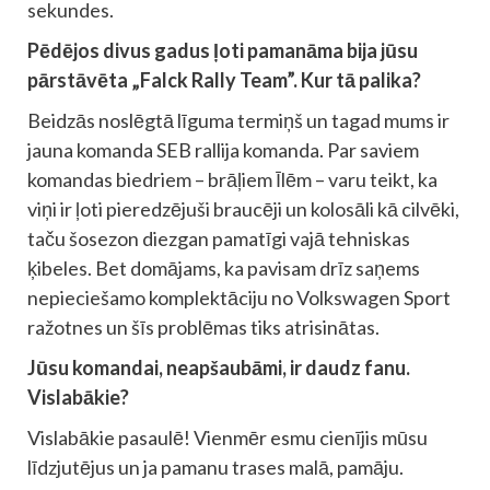
sekundes.
Pēdējos divus gadus ļoti pamanāma bija jūsu
pārstāvēta „Falck Rally Team”. Kur tā palika?
Beidzās noslēgtā līguma termiņš un tagad mums ir
jauna komanda SEB rallija komanda. Par saviem
komandas biedriem – brāļiem Īlēm – varu teikt, ka
viņi ir ļoti pieredzējuši braucēji un kolosāli kā cilvēki,
taču šosezon diezgan pamatīgi vajā tehniskas
ķibeles. Bet domājams, ka pavisam drīz saņems
nepieciešamo komplektāciju no Volkswagen Sport
ražotnes un šīs problēmas tiks atrisinātas.
Jūsu komandai, neapšaubāmi, ir daudz fanu.
Vislabākie?
Vislabākie pasaulē! Vienmēr esmu cienījis mūsu
līdzjutējus un ja pamanu trases malā, pamāju.