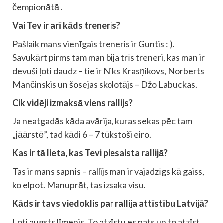
čempionātā .
Vai Tev ir arī kāds treneris?
Pašlaik mans vienīgais treneris ir Guntis : ).
Savukārt pirms tam man bija trīs treneri, kas man ir
devuši ļoti daudz – tie ir Niks Krasņikovs, Norberts
Mančinskis un šosejas skolotājs – Džo Labuckas.
Cik vidēji izmaksā viens rallijs?
Ja neatgadās kāda avārija, kuras sekas pēc tam
„jāārstē”, tad kādi 6 – 7 tūkstoši eiro.
Kas ir tā lieta, kas Tevi piesaista rallijā?
Tas ir mans sapnis – rallijs man ir vajadzīgs kā gaiss,
ko elpot. Manuprāt, tas izsaka visu.
Kāds ir tavs viedoklis par rallija attīstību Latvijā?
Ļoti augsts līmenis. To atzīstu es pats un to atzīst