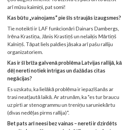
arī mūsu kaimiņi, pat somi!
Kas būtu „vainojams” pie šīs straujās izaugsmes?
Tie noteikti ir LAF funkcionāri Dainars Dambergs,
Irēna Krastiņa, Jānis Krastiņš un nelaiķis Mārtiņš
Kalniņš. Tāpat liels paldies jāsaka arī pašu ralliju
organizatoriem.
Kas ir šī brīža galvenā problēma Latvijas rallijā, kā
dēļ nereti notiek intrigas un dažādas citas
negācijas?
Es uzskatu, ka lielākā problēma ir iepazīšanās ar
trasi neatļautā laikā. Ar atrunām, ka “es tur braucu
uz pirti ar stenogrammu un treniņu saruniekārtu
(divas nedēļas pirms rallija)”.
Bet pats arī neesi bez vainas – nereti ir dzirdēts