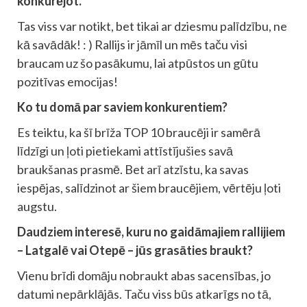
konkurējot.
Tas viss var notikt, bet tikai ar dziesmu palīdzību, ne
kā savādāk! : ) Rallijs ir jāmīl un mēs taču visi
braucam uz šo pasākumu, lai atpūstos un gūtu
pozitīvas emocijas!
Ko tu domā par saviem konkurentiem?
Es teiktu, ka šī brīža TOP 10 braucēji ir samērā
līdzīgi un ļoti pietiekami attīstījušies savā
braukšanas prasmē. Bet arī atzīstu, ka savas
iespējas, salīdzinot ar šiem braucējiem, vērtēju ļoti
augstu.
Daudziem interesē, kuru no gaidāmajiem rallijiem
– Latgalē vai Otepē – jūs grasāties braukt?
Vienu brīdi domāju nobraukt abas sacensības, jo
datumi nepārklājās. Taču viss būs atkarīgs no tā,