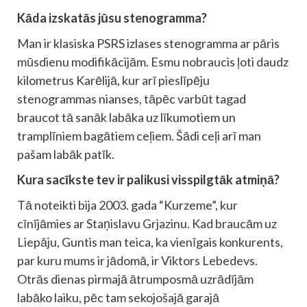
Kāda izskatās jūsu stenogramma?
Man ir klasiska PSRS izlases stenogramma ar pāris
mūsdienu modifikācijām. Esmu nobraucis ļoti daudz
kilometrus Karēlijā, kur arī pieslīpēju
stenogrammas nianses, tāpēc varbūt tagad
braucot tā sanāk labāka uz līkumotiem un
tramplīniem bagātiem ceļiem. Šādi ceļi arī man
pašam labāk patīk.
Kura sacīkste tev ir palikusi visspilgtāk atmiņā?
Tā noteikti bija 2003. gada “Kurzeme”, kur
cīnījāmies ar Staņislavu Grjazinu. Kad braucām uz
Liepāju, Guntis man teica, ka vienīgais konkurents,
par kuru mums ir jādomā, ir Viktors Lebedevs.
Otrās dienas pirmajā ātrumposmā uzrādījām
labāko laiku, pēc tam sekojošajā garajā