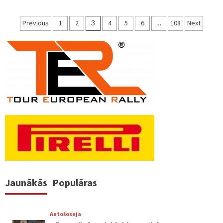
Ziņu
Previous
1
2
3
4
5
6
…
108
Next
numerācija
pēc
lappusēm
Jaunākās
Populāras
Autošoseja