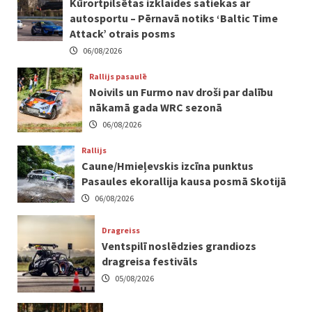
Kūrortpilsētas izklaides satiekas ar
autosportu – Pērnavā notiks ‘Baltic Time
Attack’ otrais posms
06/08/2026
Rallijs pasaulē
Noivils un Furmo nav droši par dalību
nākamā gada WRC sezonā
06/08/2026
Rallijs
Caune/Hmieļevskis izcīna punktus
Pasaules ekorallija kausa posmā Skotijā
06/08/2026
Dragreiss
Ventspilī noslēdzies grandiozs
dragreisa festivāls
05/08/2026