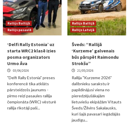
Rallijs Baltijā
Rallijs Baltijā
Rallijs pasaulē
Rallijs Latvijā
‘Delfi Rally Estonia’ uz
Šveds: “Rallijā
starta WRC2 klasē izies
‘Kurzeme’ galvenais
posma organizators
būs pārspēt Raimondu
Urmo Āva
Strokšu”
03/06/2026
21/05/2026
"Delfi Rally Estonia" preses
Rallija "Kurzeme 2026"
konferencē tika atklāts
dalībnieku sarakstu ir
pārsteidzošs jaunums -
papildinājusi viena no
pirmo reizi pasaules rallija
pieredzējušākajām
čempionāta (WRC) vēsturē
lietuviešu ekipāžām Vītauts
rallija rīkotāji paši...
Šveds/Žilvins Sakalausks,
kuri šajā pavasarī iegādājās
jaudīgu...