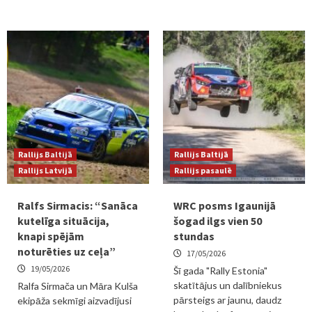
Rallijs Baltijā
Rallijs Baltijā
Rallijs Latvijā
Rallijs pasaulē
Ralfs Sirmacis: “Sanāca
WRC posms Igaunijā
kutelīga situācija,
šogad ilgs vien 50
knapi spējām
stundas
noturēties uz ceļa”
17/05/2026
19/05/2026
Šī gada "Rally Estonia"
skatītājus un dalībniekus
Ralfa Sirmača un Māra Kulša
pārsteigs ar jaunu, daudz
ekipāža sekmīgi aizvadījusi