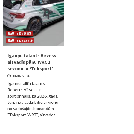
Rallijs Baltijā
Rallijs pasaulē
Igauņu talants Virvess
aizvadīs pilnu WRC2
sezonu ar ‘Toksport’
06/02/2026
Igauņu rallija talants
Roberts Virvess ir
apstiprinājis, ka 2026. gadā
turpinās sadarbību ar vienu
no vadošajām komandām
"Toksport WRT", aizvadot...