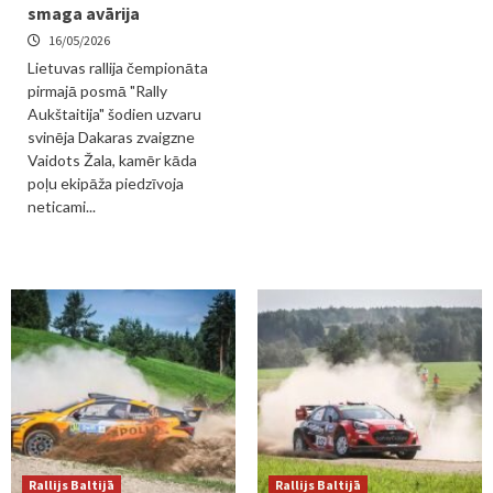
smaga avārija
16/05/2026
Lietuvas rallija čempionāta
pirmajā posmā "Rally
Aukštaitija" šodien uzvaru
svinēja Dakaras zvaigzne
Vaidots Žala, kamēr kāda
poļu ekipāža piedzīvoja
neticami...
Rallijs Baltijā
Rallijs Baltijā