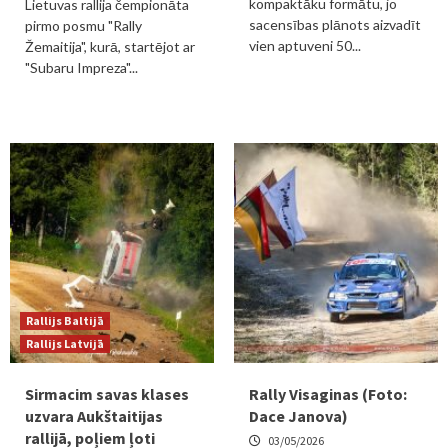
kompaktāku formātu, jo
Lietuvas rallija čempionāta
sacensības plānots aizvadīt
pirmo posmu "Rally
vien aptuveni 50...
Žemaitija", kurā, startējot ar
"Subaru Impreza"...
Rallijs Baltijā
Rallijs Latvijā
Sirmacim savas klases
Rally Visaginas (Foto:
uzvara Aukštaitijas
Dace Janova)
rallijā, poļiem ļoti
03/05/2026