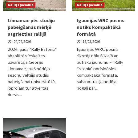
Rallijs pasaulē
Rallijs pasaulē
Linnamae pēc studiju
Igaunijas WRC posms
pabeigšanas mērķē
notiks kompaktākā
atgriezties rallijā
formātā
04/04/2026
18/03/2026
2024. gada "Rally Estonia"
Igaunijas WRC posma
absolūtās ieskaites
rīkotāji nākuši klajā ar
uzvarētājs Georgs
būtisku jaunumu – "Rally
Linnamae, kurš pēdējo
Estonia" norisināsies
sezonu veltījis studiju
kompaktākā formātā,
pabeigšanai universitātē,
saīsinot rallija nedēļas
joprojām tur atvērtas
nogali par...
durvis...