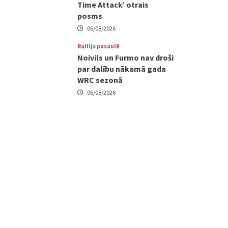
Time Attack’ otrais
posms
06/08/2026
Rallijs pasaulē
Noivils un Furmo nav droši
par dalību nākamā gada
WRC sezonā
06/08/2026