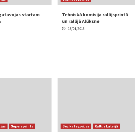
 gatavojas startam
Tehniskā komisija rallijsprintā
un rallijā Alūksne
3
18/01/2013
ijas
Supersprints
Bez kategorijas
Rallijs Latvijā