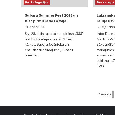
Bez kategorijas
Bez kategor
Subaru Summer Fest 2012 un
Lukjanuks 
BRZ pirmizrāde Latvijā
rallijā uz
17/07/2012
01/01/197
Š.g. 28. jūlijā, sporta kompleksā „333"
Info: Dace 
notiks ikgadējais, nu jau 3. pēc
Mārtiņš Van
kārtas, Subaru īpašnieku un
Sākotnējie Vi
entuziastu salidojums „Subaru
mainījušies.
Summer...
komisijā uz
Lukjanuka/
EVO...
Ziņu
Previous
nume
pēc