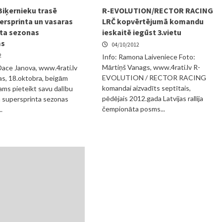
Biķernieku trasē
R-EVOLUTION/RECTOR RACING
persprinta un vasaras
LRČ kopvērtējumā komandu
ta sezonas
ieskaitē iegūst 3.vietu
ms
04/10/2012
2
Info: Ramona Laiveniece Foto:
Mārtiņš Vanags, www.4rati.lv R-
 Dace Janova, www.4rati.lv
EVOLUTION / RECTOR RACING
as, 18.oktobra, beigām
komandai aizvadīts septītais,
jams pieteikt savu dalību
pēdējais 2012.gada Latvijas rallija
ja supersprinta sezonas
čempionāta posms...
.