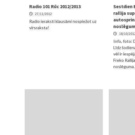
Radio 101 Rūc 2012/2013
Sestdien 
rallija su
27/11/2012
autosprin
Radio ieraksti klausāmi nospiežot uz
noslēgu
virsraksta!
18/10/201
Info, foto:
Līdz šodien
vēl ir iespē
Freko Ralli
noslēguma..