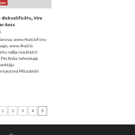
ijas
diskvalificēts, Viru
var Auss
0
Janova, www.4rati.lvFoto:
ags, www.4rati.lv
ru rallija rezultāti ir
 Pēcfiniša tehniskajā
varētāju
Arnautova Mitsubishi
1
2
3
4
5
rācija