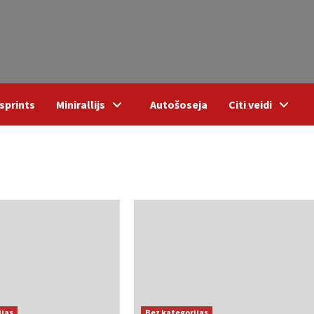
sprints
Minirallijs
Autošoseja
Citi veidi
ijas
Bez kategorijas