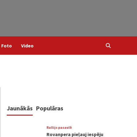
Foto
Video
Jaunākās
Populāras
Rallijs pasaulē
Rovanpera pieļauj iespēju