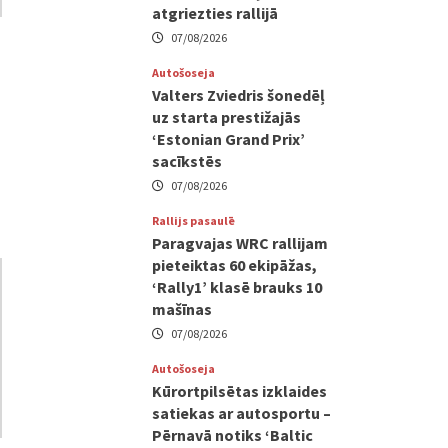
atgriezties rallijā
07/08/2026
Autošoseja
Valters Zviedris šonedēļ
uz starta prestižajās
‘Estonian Grand Prix’
sacīkstēs
07/08/2026
Rallijs pasaulē
Paragvajas WRC rallijam
pieteiktas 60 ekipāžas,
‘Rally1’ klasē brauks 10
mašīnas
07/08/2026
Autošoseja
Kūrortpilsētas izklaides
satiekas ar autosportu –
Pērnavā notiks ‘Baltic