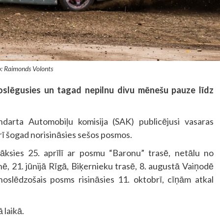
: Raimonds Volonts
oslēgusies un tagad nepilnu divu mēnešu pauze līdz
ndarta Automobiļu komisija (SAK) publicējusi vasaras
arī šogad norisināsies sešos posmos.
āksies 25. aprīlī ar posmu “Baronu” trasē, netālu no
nē, 21. jūnijā Rīgā, Biķernieku trasē, 8. augustā Vaiņodē
oslēdzošais posms risināsies 11. oktobrī, cīņām atkal
 laikā.