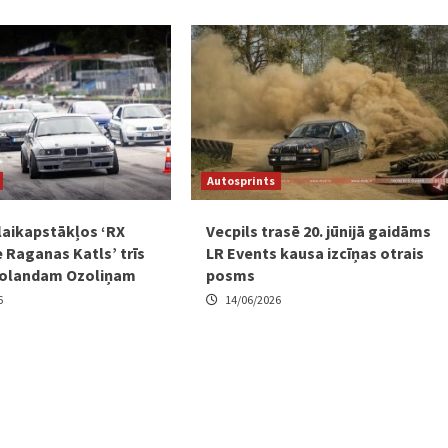
Autosprints
laikapstākļos ‘RX
Vecpils trasē 20. jūnijā gaidāms
 Raganas Katls’ trīs
LR Events kausa izcīņas otrais
Rolandam Ozoliņam
posms
6
14/06/2026