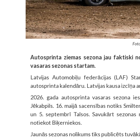
Foto
Autosprinta ziemas sezona jau faktiski n
vasaras sezonas startam.
Latvijas Automobiļu federācijas (LAF) Sta
autosprinta kalendāru. Latvijas kausa izcīņa 
2026. gada autosprinta vasaras sezona ies
Jēkabpils. 16. maijā sacensības notiks Smilte
un 5. septembrī Talsos. Savukārt sezonas n
notiekot Biķerniekos.
Jaunās sezonas nolikums tiks publicēts tuvākā