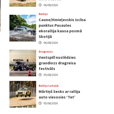
06/08/2026
Rallijs
Caune/Hmieļevskis izcīna
punktus Pasaules
ekorallija kausa posmā
Skotijā
06/08/2026
Dragreiss
Ventspilī noslēdzies
grandiozs dragreisa
festivāls
05/08/2026
Rallijs Latvijā
Mārtiņš Sesks ar rallija
auto viesosies ‘Tet’
05/08/2026