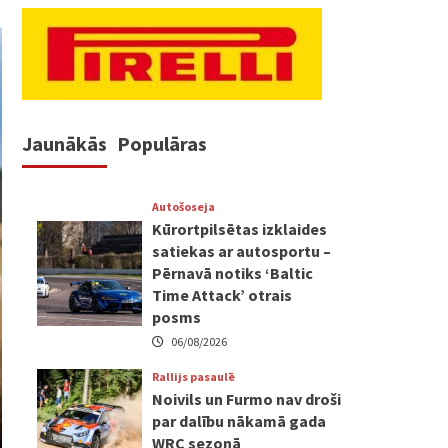
Jaunākās
Populāras
Autošoseja
Kūrortpilsētas izklaides
satiekas ar autosportu –
Pērnavā notiks ‘Baltic
Time Attack’ otrais
posms
06/08/2026
Rallijs pasaulē
Noivils un Furmo nav droši
par dalību nākamā gada
WRC sezonā