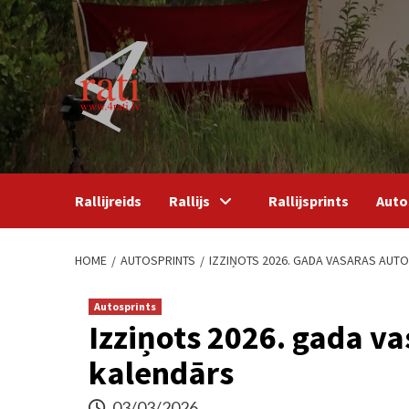
Skip
to
content
Rallijreids
Rallijs
Rallijsprints
Auto
HOME
AUTOSPRINTS
IZZIŅOTS 2026. GADA VASARAS AUT
Autosprints
Izziņots 2026. gada v
kalendārs
03/03/2026