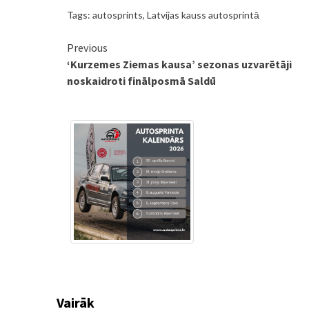
Tags:
autosprints
,
Latvijas kauss autosprintā
Continue
Previous
‘Kurzemes Ziemas kausa’ sezonas uzvarētāji
Reading
noskaidroti finālposmā Saldū
Vairāk