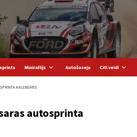
sprints
Minirallijs
Autošoseja
Citi veidi
OSPRINTA KALENDĀRS
asaras autosprinta