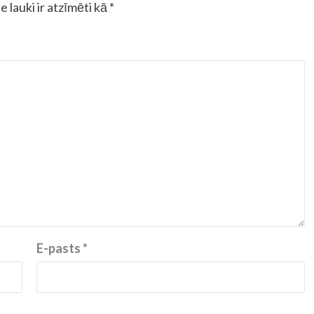
e lauki ir atzīmēti kā
*
E-pasts
*