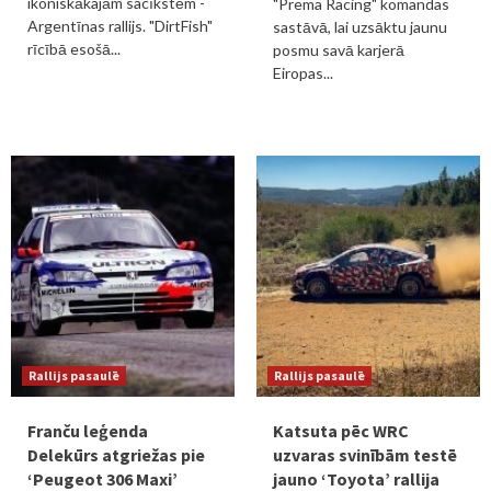
ikoniskākajām sacīkstēm -
"Prema Racing" komandas
Argentīnas rallijs. "DirtFish"
sastāvā, lai uzsāktu jaunu
rīcībā esošā...
posmu savā karjerā
Eiropas...
Rallijs pasaulē
Rallijs pasaulē
Franču leģenda
Katsuta pēc WRC
Delekūrs atgriežas pie
uzvaras svinībām testē
‘Peugeot 306 Maxi’
jauno ‘Toyota’ rallija