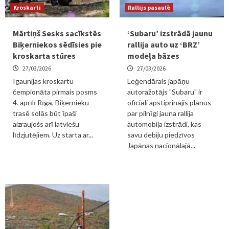
Kroskarti
Rallijs pasaulē
Mārtiņš Sesks sacīkstēs
‘Subaru’ izstrādā jaunu
Biķerniekos sēdīsies pie
rallija auto uz ‘BRZ’
kroskarta stūres
modeļa bāzes
27/03/2026
27/03/2026
Igaunijas kroskartu
Leģendārais japāņu
čempionāta pirmais posms
autoražotājs "Subaru" ir
4. aprīlī Rīgā, Biķernieku
oficiāli apstiprinājis plānus
trasē solās būt īpaši
par pilnīgi jauna rallija
aizraujošs arī latviešu
automobiļa izstrādi, kas
līdzjutējiem. Uz starta ar...
savu debiju piedzīvos
Japānas nacionālajā...