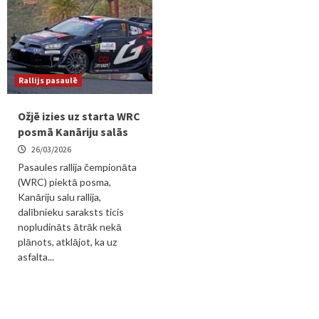
Rallijs pasaulē
Ožjē izies uz starta WRC
posmā Kanāriju salās
26/03/2026
Pasaules rallija čempionāta
(WRC) piektā posma,
Kanāriju salu rallija,
dalībnieku saraksts ticis
nopludināts ātrāk nekā
plānots, atklājot, ka uz
asfalta...