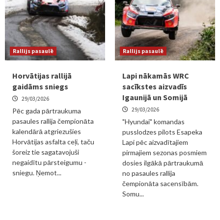
Rallijs pasaulē
Rallijs pasaulē
Horvātijas rallijā
Lapi nākamās WRC
gaidāms sniegs
sacīkstes aizvadīs
Igaunijā un Somijā
29/03/2026
29/03/2026
Pēc gada pārtraukuma
pasaules rallija čempionāta
"Hyundai" komandas
kalendārā atgriezušies
pusslodzes pilots Esapeka
Horvātijas asfalta ceļi, taču
Lapi pēc aizvadītajiem
šoreiz tie sagatavojuši
pirmajiem sezonas posmiem
negaidītu pārsteigumu -
dosies ilgākā pārtraukumā
sniegu. Ņemot...
no pasaules rallija
čempionāta sacensībām.
Somu...