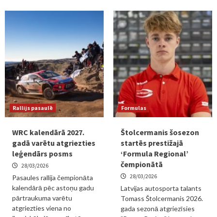
Rallijs pasaulē
Formulas
WRC kalendārā 2027.
Štolcermanis šosezon
gadā varētu atgriezties
startēs prestižajā
leģendārs posms
‘Formula Regional’
čempionātā
28/03/2026
28/03/2026
Pasaules rallija čempionāta
kalendārā pēc astoņu gadu
Latvijas autosporta talants
pārtraukuma varētu
Tomass Štolcermanis 2026.
atgriezties viena no
gada sezonā atgriezīsies