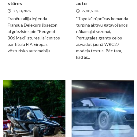
stūres
auto
27/03/2026
27/03/2026
Franču rallija leģenda
"Toyota" rūpnīcas komanda
Fransuā Delekūrs šosezon
turpina aktīvu gatavošanos
atgriezīsies pie "Peugeot
nākamajai sezonai,
306 Maxi" stūres, lai cīnītos
Portugāles grants ceļos
par titulu FIA Eiropas
aizvadot jaunā WRC27
vēsturisko automobiļu...
modeļa testus. Pēc tam,
kad ar...