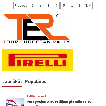
Ziņu
Previous
1
2
3
4
5
…
8
Next
numerācija
pēc
lappusēm
Jaunākās
Populāras
Rallijs pasaulē
Paragvajas WRC rallijam pieteiktas 60