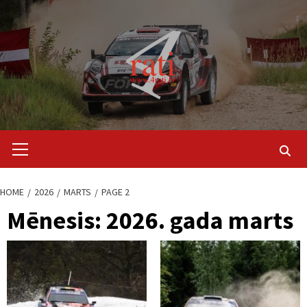
Skip
to
content
Primary
Menu
HOME
2026
MARTS
PAGE 2
Mēnesis:
2026. gada marts