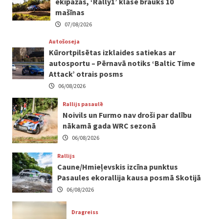
ekipāžas, ‘Rally1’ klasē brauks 10
mašīnas
07/08/2026
Autošoseja
Kūrortpilsētas izklaides satiekas ar
autosportu – Pērnavā notiks ‘Baltic Time
Attack’ otrais posms
06/08/2026
Rallijs pasaulē
Noivils un Furmo nav droši par dalību
nākamā gada WRC sezonā
06/08/2026
Rallijs
Caune/Hmieļevskis izcīna punktus
Pasaules ekorallija kausa posmā Skotijā
06/08/2026
Dragreiss