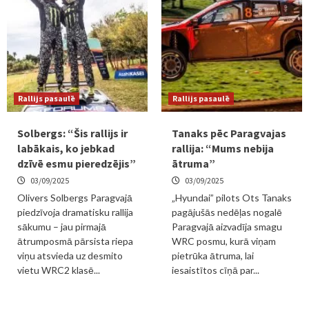
Rallijs pasaulē
Rallijs pasaulē
Solbergs: “Šis rallijs ir
Tanaks pēc Paragvajas
labākais, ko jebkad
rallija: “Mums nebija
dzīvē esmu pieredzējis”
ātruma”
03/09/2025
03/09/2025
Olivers Solbergs Paragvajā
„Hyundai” pilots Ots Tanaks
piedzīvoja dramatisku rallija
pagājušās nedēļas nogalē
sākumu – jau pirmajā
Paragvajā aizvadīja smagu
ātrumposmā pārsista riepa
WRC posmu, kurā viņam
viņu atsvieda uz desmito
pietrūka ātruma, lai
vietu WRC2 klasē...
iesaistītos cīņā par...