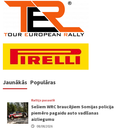
numerācija
pēc
lappusēm
Jaunākās
Populāras
Rallijs pasaulē
Sešiem WRC braucējiem Somijas policija
piemēro pagaidu auto vadīšanas
aizliegumu
08/08/2026