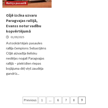
Rallijs pasaulē
Ožjē izcīna uzvaru
Paragvajas rallijā,
Evanss notur vadību
kopvērtējumā
01/09/2025
Astoņkārtējais pasaules
rallija čempions Sebastjēns
Ožjē aizvadīja lielisku
nedēļas nogali Paragvajas
rallijā – piektdien riepas
bojājuma dēļ viņš zaudēja
gandrīz...
Ziņu
Previous
1
…
6
7
8
9