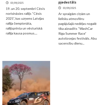
pjedestāls
03/09/2025
03/09/2025
19. un 20. septembrī Cēsīs
norisināsies rallijs “Cēsis
Ar spraigām cīņām un
2025”, kas uzņems Latvijas
lielisku atmosfēru
rallija čempionāta,
pagājušajā nedēļas nogalē
rallijsprinta un vēsturiskā
tika aizvadīts “WashCar
rallija kausa posmus....
Riga Summer Race”
autošosejas festivāls. Abu
sacensību dienu...