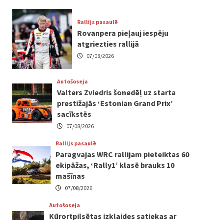
Rallijs pasaulē
Rovanpera pieļauj iespēju
atgriezties rallijā
07/08/2026
Autošoseja
Valters Zviedris šonedēļ uz starta
prestižajās ‘Estonian Grand Prix’
sacīkstēs
07/08/2026
Rallijs pasaulē
Paragvajas WRC rallijam pieteiktas 60
ekipāžas, ‘Rally1’ klasē brauks 10
mašīnas
07/08/2026
Autošoseja
Kūrortpilsētas izklaides satiekas ar