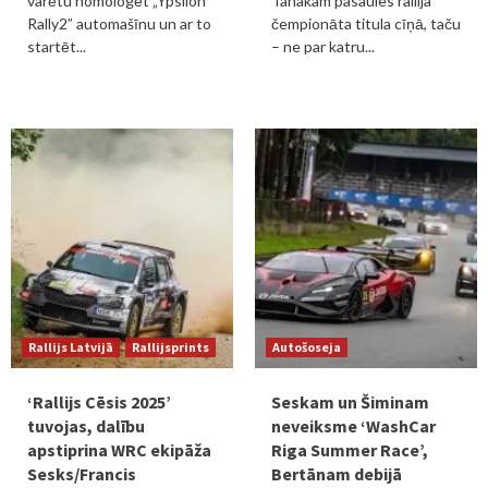
varētu homologēt „Ypsilon
Tanakam pasaules rallija
Rally2” automašīnu un ar to
čempionāta titula cīņā, taču
startēt...
– ne par katru...
Rallijs Latvijā
Rallijsprints
Autošoseja
‘Rallijs Cēsis 2025’
Seskam un Šiminam
tuvojas, dalību
neveiksme ‘WashCar
apstiprina WRC ekipāža
Riga Summer Race’,
Sesks/Francis
Bertānam debijā