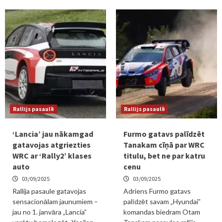
Rallijs pasaulē
Rallijs pasaulē
‘Lancia’ jau nākamgad
Furmo gatavs palīdzēt
gatavojas atgriezties
Tanakam cīņā par WRC
WRC ar ‘Rally2’ klases
titulu, bet ne par katru
auto
cenu
03/09/2025
03/09/2025
Rallija pasaule gatavojas
Adriens Furmo gatavs
sensacionālam jaunumiem –
palīdzēt savam „Hyundai”
jau no 1. janvāra „Lancia”
komandas biedram Otam