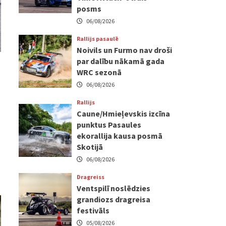
posms
06/08/2026
Rallijs pasaulē
Noivils un Furmo nav droši
par dalību nākamā gada
WRC sezonā
06/08/2026
Rallijs
Caune/Hmieļevskis izcīna
punktus Pasaules
ekorallija kausa posmā
Skotijā
06/08/2026
Dragreiss
Ventspilī noslēdzies
grandiozs dragreisa
festivāls
05/08/2026