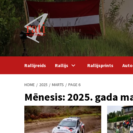
Skip
to
content
Rallijreids
Rallijs
Rallijsprints
Auto
HOME
2025
MARTS
PAGE 6
Mēnesis:
2025. gada m