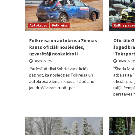
Autokross
Folkreiss
Rallijs pasa
Folkreisa un autokrosa Ziemas
Oficiāli: 
kauss oficiāli noslēdzies,
šogad br
uzvarētāji noskaidroti
‘Toksport
06/03/2025
06/03/202
Patiesībā tikai šobrīd var oficiāli
"Škoda Mot
paziņot, ka noslēdzies Folkreisa un
atbalstītā
autokrosa Ziemas kauss. Tāpēc nu
oficiāli paz
jau droši varam runāt par...
rallija čem
pārstāvēs Ni