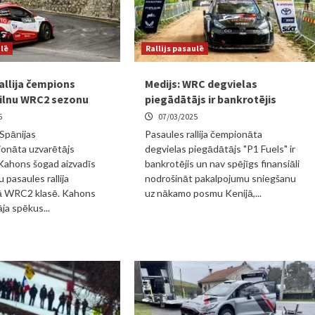
ulē
Rallijs pasaulē
allija čempions
Medijs: WRC degvielas
pilnu WRC2 sezonu
piegādātājs ir bankrotējis
5
07/03/2025
Spānijas
Pasaules rallija čempionāta
onāta uzvarētājs
degvielas piegādātājs "P1 Fuels" ir
Kahons šogad aizvadīs
bankrotējis un nav spējīgs finansiāli
 pasaules rallija
nodrošināt pakalpojumu sniegšanu
 WRC2 klasē. Kahons
uz nākamo posmu Kenijā,...
ja spēkus...