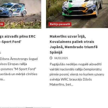
ulē
Rallijs pasaulē
s aizvadīs pilnu ERC
Makerlīns uzvar Īrijā,
-Sport Ford’
Kovalainens paliek otrais
Japānā, Membrado triumfē
Spānijā
5
04/03/2025
s Džons Ārmstrongs šogad
visos Eiropas rallija
Pagājušās nedēļas nogalē aizvadīti
 posmos "M-Sport Ford"
vairāki nacionālo rallija čempionātu
astāvā un mērķē cīnīties
pirmie posmi, vienā no kuriem uzvaru
a...
svinēja WRC braucējs Džošs
Makerlīns, bet...