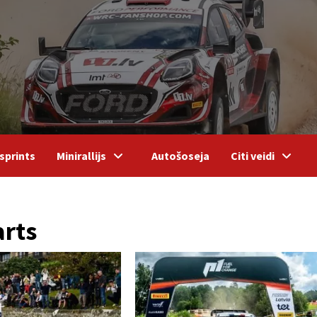
sprints
Minirallijs
Autošoseja
Citi veidi
arts