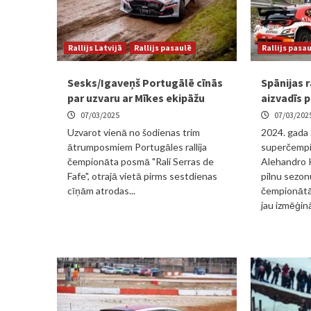
Rallijs Latvijā
Rallijs pasaulē
Rallijs pasa
Sesks/Igaveņš Portugālē cīnās
Spānijas r
par uzvaru ar Mīkes ekipāžu
aizvadīs 
07/03/2025
07/03/202
Uzvarot vienā no šodienas trim
2024. gada 
ātrumposmiem Portugāles rallija
superčempi
čempionāta posmā "Rali Serras de
Alehandro 
Fafe", otrajā vietā pirms sestdienas
pilnu sezonu
cīņām atrodas...
čempionātā
jau izmēģinā