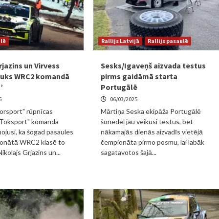
ulē
Rallijs Latvijā
Rallijs pasaulē
Grjazins un Virvess
Sesks/Igaveņš aizvada testus
auks WRC2 komandā
pirms gaidāmā starta
’
Portugālē
5
06/03/2025
orsport" rūpnīcas
Mārtiņa Seska ekipāža Portugālē
 "Toksport" komanda
šonedēļ jau veikusi testus, bet
iņojusi, ka šogad pasaules
nākamajās dienās aizvadīs vietējā
pionātā WRC2 klasē to
čempionāta pirmo posmu, lai labāk
kolajs Grjazins un...
sagatavotos šajā...