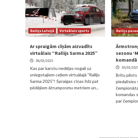
Rallijs Latvijā
Virtuālais sports
Rallijs pasa
Ar spraigām cīņām aizvadīts
Ārmstrong
virtuālais “Rallijs Sarma 2025”
sezonu ‘M
komandā
06/03/2025
05/03/202
Kas par karstu nedēļas nogali uz
sniegotajiem ceļiem virtuālajā "Rallijs
Britu pilot
Sarma 2025"! Spraigas cīņas līdz pat
piedalīsies 
pēdējiem ātrumposmu metriem un...
čempionāta
komandas s
par čempion