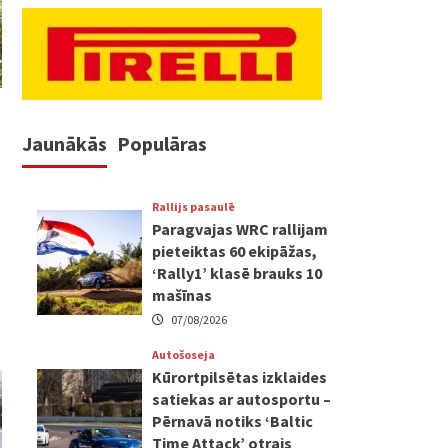
Jaunākās
Populāras
Rallijs pasaulē
Paragvajas WRC rallijam
pieteiktas 60 ekipāžas,
‘Rally1’ klasē brauks 10
mašīnas
07/08/2026
Autošoseja
Kūrortpilsētas izklaides
satiekas ar autosportu –
Pērnavā notiks ‘Baltic
Time Attack’ otrais