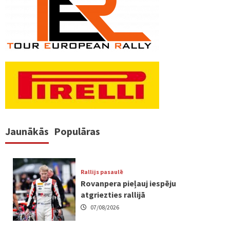
pēc
lappusēm
Jaunākās
Populāras
Rallijs pasaulē
Rovanpera pieļauj iespēju
atgriezties rallijā
07/08/2026