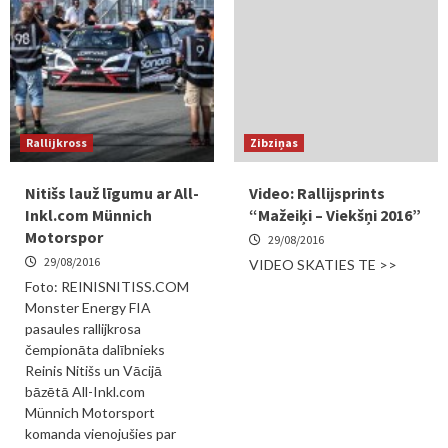
Rallijkross
Zibziņas
Nitišs lauž līgumu ar All-
Video: Rallijsprints
Inkl.com Münnich
“Mažeiķi – Viekšņi 2016”
Motorspor
29/08/2016
29/08/2016
VIDEO SKATIES TE >>
Foto: REINISNITISS.COM
Monster Energy FIA
pasaules rallijkrosa
čempionāta dalībnieks
Reinis Nitišs un Vācijā
bāzētā All-Inkl.com
Münnich Motorsport
komanda vienojušies par