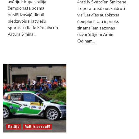
avāriju Eiropas rallija
4rati.lv Svētdien Smiltenē,
čempionāta posma
Tepera trasē noskaidroti
noslēdzošajā dienā
visi Latvijas autokrosa
piedzīvojusi latviešu
čempioni. Jau iepriekš
sportistu Ralfa Sirmača un
zināmajiem sezonas
Artūra Šimina...
uzvarētājiem Arnim
Odiņam...
Rallijs
Rallijs pasaulē