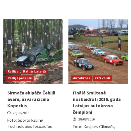
Rallijs
Rallijs Latvijā
Rallijs pasaulē
Autokross
Citi veidi
Sirmača ekipāža Čehijā
Finālā Smiltenē
avarē, uzvaru izcīna
noskaidroti 2016. gada
Kopeckis
Latvijas autokrosa
čempioni
28/08/2016
28/08/2016
Foto: Sports Racing
Technologies Iespaidīgu
Foto: Kaspars Cikmačs,