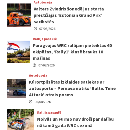
Autošoseja
Valters Zviedris šonedēļ uz starta
prestižajās ‘Estonian Grand Prix’
sacīkstēs
07/08/2026
Rallijs pasaulē
Paragvajas WRC rallijam pieteiktas 60
ekipāžas, ‘Rally1’ klasē brauks 10
mašīnas
07/08/2026
Autošoseja
Kūrortpilsētas izklaides satiekas ar
autosportu – Pērnavā notiks ‘Baltic Time
Attack’ otrais posms
06/08/2026
Rallijs pasaulē
Noivils un Furmo nav droši par dalību
nākamā gada WRC sezonā