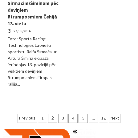
Sirmacim/Šiminam pēc
deviņiem
ātrumposmiem Čehijā
13. vieta
27/08/2016
Foto: Sports Racing
Technologies Latviešu
sportistu Ralfa Sirmača un
Artūra Šimina ekipāža
ierindojas 13. pozīcijā pēc
veiktiem deviņiem
ātrumposmiem Eiropas
rallija...
Ziņu
Previous
1
2
3
4
5
…
12
Next
numerācija