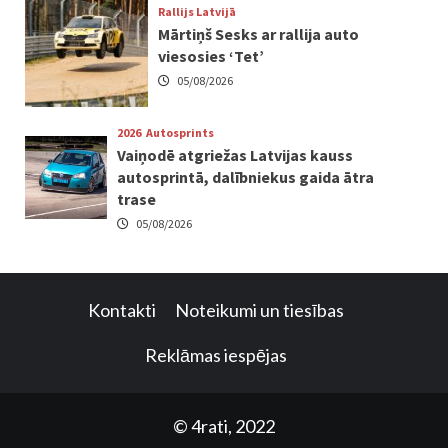
Rallijs Latvijā
Mārtiņš Sesks ar rallija auto
viesosies ‘Tet’
05/08/2026
2026
Autosprints
Vaiņodē atgriežas Latvijas kauss
autosprintā, dalībniekus gaida ātra
trase
05/08/2026
Kontakti
Noteikumi un tiesības
Reklāmas iespējas
© 4rati, 2022