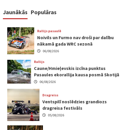
Jaunākās
Populāras
Rallijs pasaulē
Noivils un Furmo nav droši par dalību
nākamā gada WRC sezonā
06/08/2026
Rallijs
Caune/Hmieļevskis izcīna punktus
Pasaules ekorallija kausa posmā Skotijā
06/08/2026
Dragreiss
Ventspilī noslēdzies grandiozs
dragreisa festivāls
05/08/2026