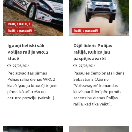
Rallijs Baltijā
Rallijs pasaulē
Rallijs pasaulē
Igauņi lieliski sāk
Ožjē līderis Polijas
Polijas ralliju WRC2
rallijā, Kubica jau
klasē
paspējis avarēt
27/06/2014
27/06/2014
Pēc aizvadītās pirmās
Pasaules čempionāta līderis
Polijas rallija dienas WRC2
Sebastjans Ožjē no
klasē igauņu braucēji ieņem
"Volkswagen" komandas
pirmo, kā arī trešo un
kļuvis par līderi pēc pirmās
ceturto pozīciju. (vairāk…)
sacensību dienas Polijas
rallijā, kad tika veikti...