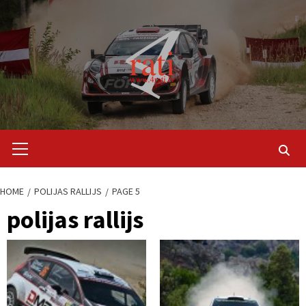
Skip
to
content
Primary
Menu
HOME
POLIJAS RALLIJS
PAGE 5
polijas rallijs