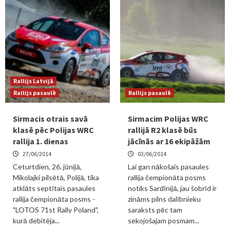
Rallijs Latvijā
Rallijs pasaulē
Rallijs pasaulē
Sirmacis otrais savā
Sirmacim Polijas WRC
klasē pēc Polijas WRC
rallijā R2 klasē būs
rallija 1. dienas
jācīnās ar 16 ekipāžām
27/06/2014
03/06/2014
Ceturtdien, 26. jūnijā,
Lai gan nākošais pasaules
Mikolajki pilsētā, Polijā, tika
rallija čempionāta posms
atklāts septītais pasaules
notiks Sardīnijā, jau šobrīd ir
rallija čempionāta posms -
zināms pilns dalībnieku
"LOTOS 71st Rally Poland",
saraksts pēc tam
kurā debitēja...
sekojošajam posmam...