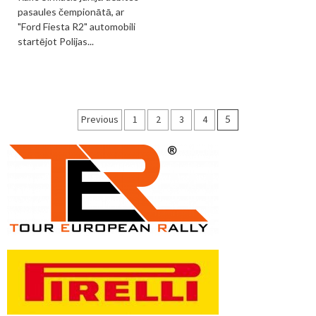
pasaules čempionātā, ar
"Ford Fiesta R2" automobili
startējot Polijas...
Ziņu
Previous
1
2
3
4
5
numerācija
pēc
lappusēm