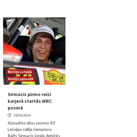
Rallijs Latvijā
Rallijs pasaulē
Sirmacis pirmo reizi
karjerā startēs WRC
posmā
29/05/2014
Aizvadīto divu sezonu R2
Latvijas rallija čempions
Ralfs Sirmacis jūnijā debitēs