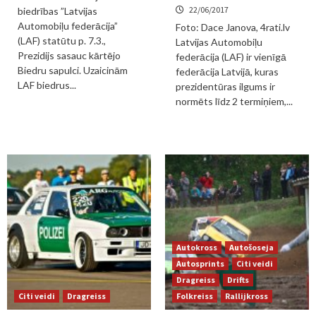
22/06/2017
biedrības ”Latvijas
Automobiļu federācija”
Foto: Dace Janova, 4rati.lv
(LAF) statūtu p. 7.3.,
Latvijas Automobiļu
Prezidijs sasauc kārtējo
federācija (LAF) ir vienīgā
Biedru sapulci. Uzaicinām
federācija Latvijā, kuras
LAF biedrus...
prezidentūras ilgums ir
normēts līdz 2 termiņiem,...
Autokross
Autošoseja
Autosprints
Citi veidi
Dragreiss
Drifts
Citi veidi
Dragreiss
Folkreiss
Rallijkross