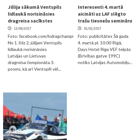
Jūlija sākumā Ventspils
Interesenti 4. martā
lidlaukā norisināsies
aicināti uz LAF slēgto
dragreisa sacīkstes
trašu tiesnešu semināru
13/06/2017
02/02/2017
Foto: facebook.com/lvdragchampionship
Foto: publicitātes Šā gada
No 1. līdz 2. jūlijam Ventspils
4. martā pl. 10:00 Rīgā,
lidlaukā norisināsies
Days Hotel Riga VEF telpās
Latvijas un Lietuvas
(Brīvības gatve 199C)
dragreisa čempionāta 3.
notiks Latvijas Automobiļu...
posms, kā arī Ventspilī vēl...