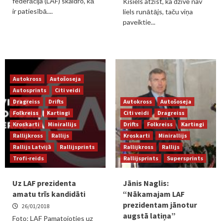
federācija (LAF) skaidro, kā
Kisiels atzīst, ka dzīvē nav
ir patiesībā....
liels runātājs, taču viņa
paveiktie...
Autokross
Autošoseja
Autosprints
Citi veidi
Dragreiss
Drifts
Autokross
Autošoseja
Folkreiss
Kartingi
Citi veidi
Dragreiss
Kroskarti
Minirallijs
Drifts
Folkreiss
Kartingi
Rallijkross
Rallijs
Kroskarti
Minirallijs
Rallijs Latvijā
Rallijsprints
Rallijkross
Rallijs
Trofi-reids
Rallijsprints
Supersprints
Uz LAF prezidenta
Jānis Naglis:
amatu trīs kandidāti
“Nākamajam LAF
prezidentam jānotur
26/01/2018
augstā latiņa”
Foto: LAF Pamatojoties uz