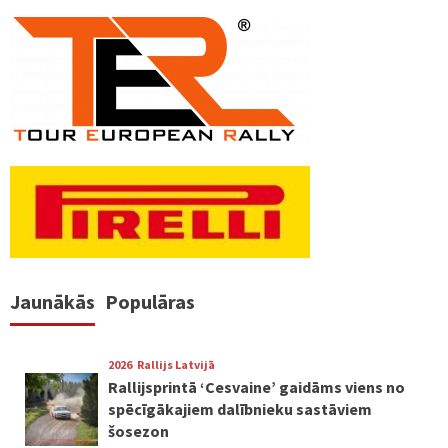
numerācija
pēc
lappusēm
Jaunākās
Populāras
2026
Rallijs Latvijā
Rallijsprintā ‘Cesvaine’ gaidāms viens no
spēcīgākajiem dalībnieku sastāviem
šosezon