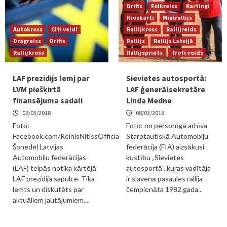
Drifts
Folkreiss
Kartingi
Kroskarti
Minirallijs
Autokross
Citi veidi
Rallijkross
Rallijreids
Dragreiss
Drifts
Rallijs
Rallijs Latvijā
Rallijkross
Rallijsprints
Trofi-reids
LAF prezidijs lemj par
Sievietes autosportā:
LVM piešķirtā
LAF ģenerālsekretāre
finansējuma sadali
Linda Medne
09/03/2018
08/03/2018
Foto:
Foto: no personīgā arhīva
Facebook.com/ReinisNitissOfficial
Starptautiskā Automobiļu
Šonedēļ Latvijas
federācija (FIA) aizsākusi
Automobiļu federācijas
kustību „Sievietes
(LAF) telpās notika kārtējā
autosportā”, kuras vadītāja
LAF prezidija sapulce. Tika
ir slavenā pasaules rallija
lemts un diskutēts par
čempionāta 1982.gada...
aktuāliem jautājumiem....