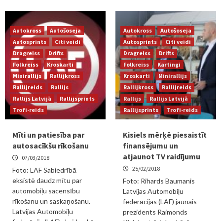
Autokross
Autošoseja
Autokross
Autošoseja
Autosprints
Citi veidi
Autosprints
Citi veidi
Dragreiss
Drifts
Dragreiss
Drifts
Folkreiss
Kroskarti
Folkreiss
Kartingi
Minirallijs
Rallijkross
Kroskarti
Minirallijs
Rallijreids
Rallijs
Rallijkross
Rallijreids
Rallijs Latvijā
Rallijsprints
Rallijs
Rallijs Latvijā
Trofi-reids
Rallijsprints
Trofi-reids
Mīti un patiesība par
Kisiels mērķē piesaistīt
autosacīkšu rīkošanu
finansējumu un
atjaunot TV raidījumu
07/03/2018
25/02/2018
Foto: LAF Sabiedrībā
eksistē daudz mītu par
Foto: Rihards Baumanis
automobiļu sacensību
Latvijas Automobiļu
rīkošanu un saskaņošanu.
federācijas (LAF) jaunais
Latvijas Automobiļu
prezidents Raimonds