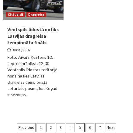
Citi veidi
Dragreiss
Ventspils lidostā notiks
Latvijas dragreisa
čempionāta fināls
08/09/2016
Foto: Aivars Ķesteris 10.
septembrī plkst. 12:00
Ventspils lidostas teritorijā
norisināsies Latvijas
dragreisa čempionāta
ceturtais posms, kas šogad
ir sezonas...
Ziņu
Previous
1
2
3
4
5
6
7
Next