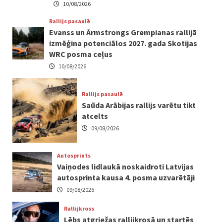
10/08/2026
Rallijs pasaulē
Evanss un Ārmstrongs Grempianas rallijā
izmēģina potenciālos 2027. gada Skotijas
WRC posma ceļus
10/08/2026
Rallijs pasaulē
Saūda Arābijas rallijs varētu tikt
atcelts
09/08/2026
Autosprints
Vaiņodes lidlaukā noskaidroti Latvijas
autosprinta kausa 4. posma uzvarētāji
09/08/2026
Rallijkross
Lēbs atgriežas rallijkrosā un startēs